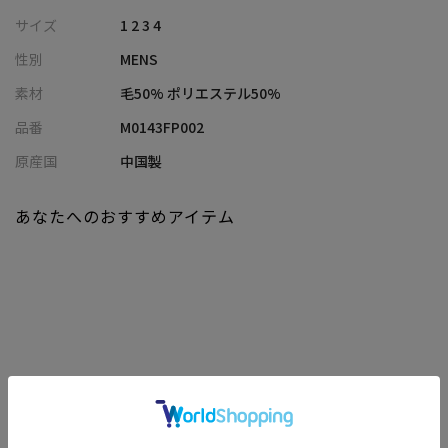
サイズ
1 2 3 4
同素材のジャケット(M0143FJ002)、ベスト(M0143FV002)もご用
性別
MENS
意しておりますので、セットアップやスリーピースで着用いただ
けます。
素材
毛50% ポリエステル50%
品番
M0143FP002
【ACTIVE TAILOR】
着る人の快適性にフォーカスして、さまざまな機能を有したテイ
原産国
中国製
ラードコレクション。
ビジネスからカジュアルまで幅広いシーンで活用できるアイテム
あなたへのおすすめアイテム
を提案していきます。
モデル 身長184cm 胸囲95cm ウエスト78cm ヒップ94cm 着用サ
イズ：03（L）
※照明・光の加減、PCやスマートフォンなどの環境により、製品
と画像のカラーの見え方が異なる場合がございます。
関連商品
※画像はサンプルのため、色味やサイズ等の仕様が変更になる場
合がございます。
※サイズは弊社規定の採寸によって記載しておりますが、若干の