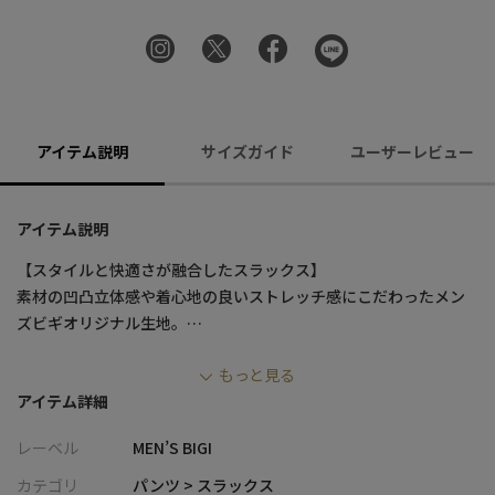
アイテム説明
サイズガイド
ユーザーレビュー
アイテム説明
【スタイルと快適さが融合したスラックス】
素材の凹凸立体感や着心地の良いストレッチ感にこだわったメン
ズビギオリジナル生地。
後ろ中心でベルトを切り替えているので、ジャストサイズに詰め
もっと見る
るお直しも可能です。
アイテム詳細
傷みやすい股ぐりを丈夫に加工し、長くお使いいただけるよう仕
上げております。
レーベル
MEN’S BIGI
また、インしたシャツがずれないよう、ロゴ入りの滑り止めも付
いています。
カテゴリ
パンツ > スラックス