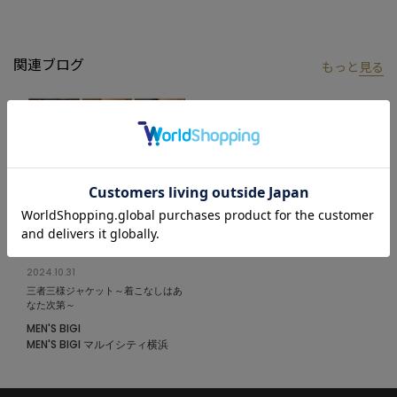
関連ブログ
もっと
見る
2024.10.31
三者三様ジャケット～着こなしはあ
なた次第～
MEN'S BIGI
MEN'S BIGI マルイシティ横浜