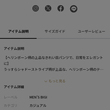
アイテム説明
サイズガイド
ユーザーレビュー
アイテム説明
【ヘリンボーン柄の上品なきれい目パンツで、日常をエレガント
に】
うっすらシャドーストライプ柄が上品な、へリンボーン柄のテー
パードパンツ。
もっと見る
ON/OFF兼用で上品に使える着回し力が魅力で、大人の印象に仕上
アイテム詳細
がるきれい目のパンツです。
立体的でより体に合った自然なラインが作り出せる、カーブベル
レーベル
MEN’S BIGI
ト型のウエストがポイント。
また、インしたシャツを動きづらくしてくれるMENS BIGIロゴ入り
カテゴリ
カジュアル