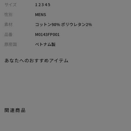
の滑り止めテープがウエスト裏に付いています。
サイズ
1 2 3 4 5
ストレッチ性も兼ね備えていながら、スッキリとした細身のシル
性別
MENS
エットと、全体的にはキレイめな雰囲気を保ちながらも程良くカ
ジュアル感のある絶妙なデザインが人気です。
素材
コットン98% ポリウレタン2%
品番
M0143FP001
ジャケットスタイルから、カジュアルなトップス、ニットまでオ
ンオフ兼用で幅広く着まわしていただけます。
原産国
ベトナム製
優れたストレッチ性で、快適な履き心地と自由な動きもサポー
ト。
あなたへのおすすめアイテム
複数色のご購入、リピーターも多数のロングセラーのパンツで
す。
※照明・光の加減、PCやスマートフォンなどの環境により、製品
と画像のカラーの見え方が異なる場合がございます。
※画像はサンプルのため、色味やサイズ等の仕様が変更になる場
合がございます。
関連商品
※サイズは弊社規定の採寸によって記載しておりますが、若干の
個体差が生じる場合がございます。