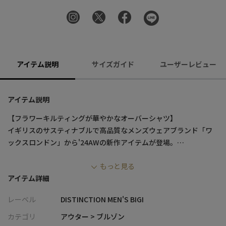
アイテム説明
サイズガイド
ユーザーレビュー
アイテム説明
【フラワーキルティングが華やかなオーバーシャツ】
イギリスのサスティナブルで高品質なメンズウェアブランド「ワ
ックスロンドン」から'24AWの新作アイテムが登場。
シャツのパターンをもとに、フラワーモチーフのキルティングを
もっと見る
施した中綿素材を採用し、軽やかなアウター感覚で着用できる一
アイテム詳細
着に仕上げたオーバーシャツです。
レーベル
DISTINCTION MEN'S BIGI
【デザイン/素材】
フラワーモチーフのキルティングがエレガントさと暖かさを両
カテゴリ
アウター > ブルゾン