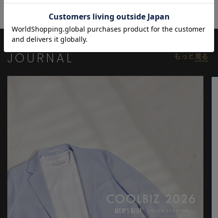
【WAX London】
2015年に誕生したロンドン拠点のブランド。
クラシックな型をベースに、画期的な生地・テクスチャー・パタ
ーン・プリントを用いることで、洗練されたアイテムに仕上げて
います。世界中の才能ある職人と英国の伝統が交わり、日常を豊か
JOURNAL
もっと
見る
にする個性的でタイムレスな服を生み出しています。
※照明・光の加減、PCやスマートフォンなどの環境により、製品
と画像のカラーの見え方が異なる場合がございます。
※画像はサンプルのため、色味やサイズ等の仕様が変更になる場
合がございます。
※サイズは弊社規定の採寸によって記載しておりますが、若干の
個体差が生じる場合がございます。