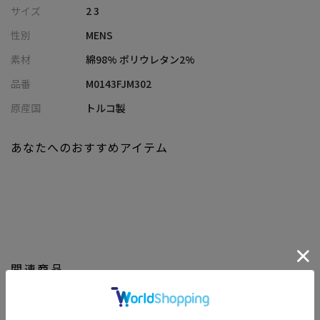
立。
サイズ
2 3
フロントにはフラップポケット、サイドにはシームポケットを配
性別
MENS
置し、実用性も考慮されたデザインです。
シンプルながらもディテールにこだわったモダンな印象を与えま
素材
綿98% ポリウレタン2%
す。
品番
M0143FJM302
【シルエット】
原産国
トルコ製
一般的なBOXシルエットを採用しており、ややゆったりとしたシ
ルエット。
あなたへのおすすめアイテム
レイヤードスタイルにも適しており、カジュアルな装いにもマッ
チします。
【ディテール】
高級感のあるジャガードキルト生地を使用し、視覚的にも質感的
にも優れたアイテムです。
シャツとしてもアウターとしても着こなせる多用途なデザイン
関連商品
で、カットソーやニットの上に羽織るだけでなく、ミドラーとし
ても着用いただけます。