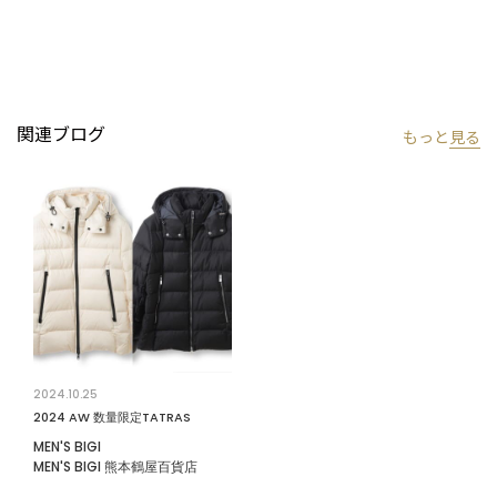
【TATRAS】
ポーランド産のハイエンドなホワイトグースダウンをはじめとし
たプロダクトをイタリアから発信するTATRAS。ブランドのコンセ
プトは“Fine&Comfortable Life”。Functional（機能性）/
関連ブログ
もっと
見る
Sophisticated（洗練されたデザイン）/ One and only（唯一無
二）という3 つの普遍的なテーマをベースに、“上質さ”と“心地良
さ”において最大級の満足度を提供する。
【サイズ表記に関して】
商品タグにはサイズ部分に数字が表記されています。
01はSサイズ,02はMサイズ,03はLサイズ,04はLLサイズを表しま
す。
モデル 身長184cm 胸囲95cm ウエスト78cm ヒップ94cm 着用サ
2024.10.25
イズ：03（L）
2024 AW 数量限定TATRAS
MEN'S BIGI
※照明・光の加減、PCやスマートフォンなどの環境により、製品
MEN'S BIGI 熊本鶴屋百貨店
と画像のカラーの見え方が異なる場合がございます。