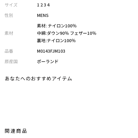
備え、さりげなく個性をアピール。
サイズ
1 2 3 4
防寒性も抜群！かつ、ストレッチの効いた大変着心地の良い一着
性別
MENS
です。
最高級のホワイトグースを使い、保温性の高さと軽さを両立させ
素材: ナイロン100％
た魅力的なダウンブルゾンです。
素材
中綿:ダウン90％ フェザー10％
裏地:ナイロン100％
【シルエット】
品番
M0143FJM103
腕周りを細身のシルエットにして、シャープな印象。
ブロックキルトのダウンバックでダウン特有のボリュームも抑
原産国
ポーランド
え、スタイリッシュに着こなせます。
あなたへのおすすめアイテム
【ディテール】
本格的な冬のアクティビティにも通用するディテールを備えてい
ます。
フードはジップで取り外し可能で、外せばスタンドカラータイプ
になります。
フロントのメインポケットは水の侵入を防ぐ止水ジップ仕様にす
ることで、
関連商品
機能面の向上と見た目のポイントをプラスしています。