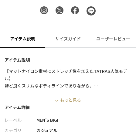
アイテム説明
サイズガイド
ユーザーレビュー
アイテム説明
【マットナイロン素材にストレッチ性を加えたTATRAS人気モデ
ル】
ほど良くスリムなボディラインでありながら、
ボリュームのあるしっかりとしたフォルムが特徴のモデル、
もっと見る
BORBORE(ボルボレ)がTATRASから登場。
アイテム詳細
【素材・デザイン】
レーベル
MEN’S BIGI
マットナイロンの上品で落ち着いた表情が大人の雰囲気を演出。
一見シンプルな見た目ですが、ワイドサイズのジップポケットを
カテゴリ
カジュアル