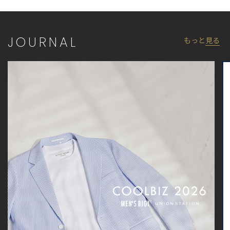
※画像はサンプルのため、色味やサイズ等の仕様が変更になる場
合がございます。
※サイズは弊社規定の採寸によって記載しておりますが、若干の
JOURNAL
もっと
見る
個体差が生じる場合がございます。