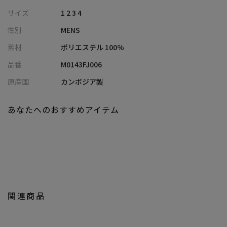
【AMFステッチについて】
サイズ
1 2 3 4
襟の内側に入る手縫い風のステッチのこと。
性別
MENS
【セットアップ商品情報】
素材
ポリエステル 100%
別売りの同色・同素材のパンツをご用意しております。
品番
M0143FJ006
ぜひ、セットアップでご着用をしてみてください。
メーカー品番：M0143FP 006
原産国
カンボジア製
【サイズ表記に関して】
あなたへのおすすめアイテム
商品タグにはサイズ部分に数字が表記されています。
01はSサイズ、02はMサイズ、03はLサイズ、04はLLサイズを表し
ます。
※照明・光の加減、PCやスマートフォンなどの環境により、製品
と画像のカラーの見え方が異なる場合がございます。
※画像はサンプルのため、色味やサイズ等の仕様が変更になる場
関連商品
合がございます。
※サイズは弊社規定の採寸によって記載しておりますが、若干の
個体差が生じる場合がございます。