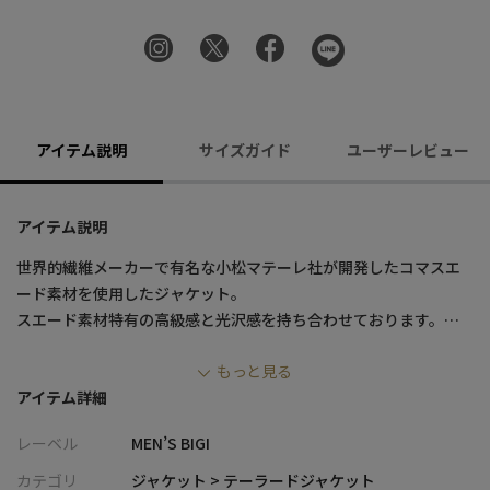
アイテム説明
サイズガイド
ユーザーレビュー
アイテム説明
世界的繊維メーカーで有名な小松マテーレ社が開発したコマスエ
ード素材を使用したジャケット。
スエード素材特有の高級感と光沢感を持ち合わせております。
しなやかな風合いとストレッチ性、シワになりにくいイージーケ
もっと見る
アもポイントです。
アイテム詳細
ラペル部分とフラップ部分にAMFステッチを施すことで、格式高
い見た目のテーラードジャケットに仕上がっておりますが、商品
レーベル
MEN’S BIGI
自体は軽く、羽織りやすい一着となっております。
カテゴリ
ジャケット > テーラードジャケット