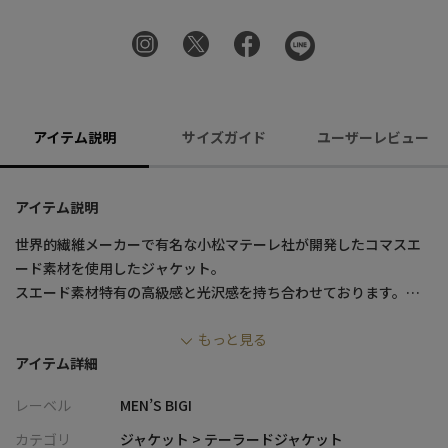
アイテム説明
サイズガイド
ユーザーレビュー
アイテム説明
世界的繊維メーカーで有名な小松マテーレ社が開発したコマスエ
ード素材を使用したジャケット。
スエード素材特有の高級感と光沢感を持ち合わせております。
しなやかな風合いとストレッチ性、シワになりにくいイージーケ
もっと見る
アもポイントです。
アイテム詳細
ラペル部分とフラップ部分にAMFステッチを施すことで、格式高
い見た目のテーラードジャケットに仕上がっておりますが、商品
レーベル
MEN’S BIGI
自体は軽く、羽織りやすい一着となっております。
カテゴリ
ジャケット > テーラードジャケット