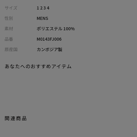
【AMFステッチについて】
サイズ
1 2 3 4
襟の内側に入る手縫い風のステッチのこと。
性別
MENS
【セットアップ商品情報】
素材
ポリエステル 100%
別売りの同色・同素材のパンツをご用意しております。
品番
M0143FJ006
ぜひ、セットアップでご着用をしてみてください。
メーカー品番：M0143FP 006
原産国
カンボジア製
【サイズ表記に関して】
あなたへのおすすめアイテム
商品タグにはサイズ部分に数字が表記されています。
01はSサイズ、02はMサイズ、03はLサイズ、04はLLサイズを表し
ます。
※照明・光の加減、PCやスマートフォンなどの環境により、製品
と画像のカラーの見え方が異なる場合がございます。
※画像はサンプルのため、色味やサイズ等の仕様が変更になる場
関連商品
合がございます。
※サイズは弊社規定の採寸によって記載しておりますが、若干の
個体差が生じる場合がございます。