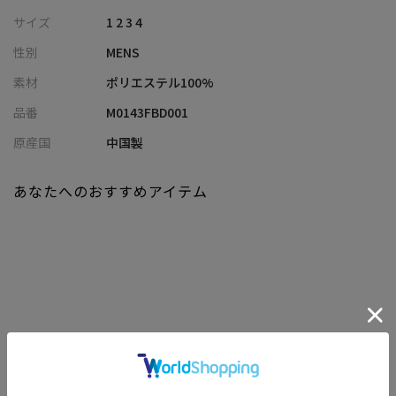
された印象を与えます。クールマックスの機能とスタイリッシュ
サイズ
1 2 3 4
なデザインが融合した、メンズビギのドレスシャツは、忙しい現
性別
MENS
代の男性に最適なアイテムです。
素材
ポリエステル100%
【ACTIVE TAILOR】
品番
M0143FBD001
着る人の快適性にフォーカスして、さまざまな機能を有したテイ
ラードコレクション。
原産国
中国製
ビジネスからカジュアルまで幅広いシーンで活用できるアイテム
を提案していきます。
あなたへのおすすめアイテム
モデル 身長184cm 胸囲95cm ウエスト78cm ヒップ94cm 着用サ
イズ：03（L）
※照明・光の加減、PCやスマートフォンなどの環境により、製品
と画像のカラーの見え方が異なる場合がございます。
※画像はサンプルのため、色味やサイズ等の仕様が変更になる場
関連商品
合がございます。
※サイズは弊社規定の採寸によって記載しておりますが、若干の
個体差が生じる場合がございます。