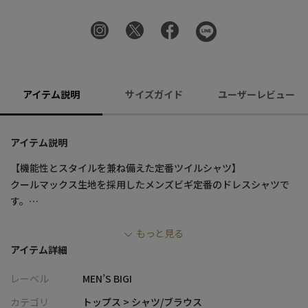
アイテム説明
サイズガイド
ユーザーレビュー
アイテム説明
【機能性とスタイルを兼ね備えた定番ツイルシャツ】
クールマックス生地を採用したメンズビギ定番のドレスシャツで
す。
優れた吸水速乾性があり、汗を素早く吸収して外部に発散する為
もっと見る
常に快適な着心地を保ちます。また、イージーケア性が高く、シ
アイテム詳細
ワになりにくく、自宅でのお手入れも簡単です。さらに、高いス
トレッチ性も持ち合わせているので、動きやすさとフィット感を
レーベル
MEN’S BIGI
提供します。シルエットはウエストに絞りを入れ細身でスタイリ
ッシュにデザイン。ビジネスシーンやフォーマルな場面でも洗練
カテゴリ
トップス > シャツ/ブラウス