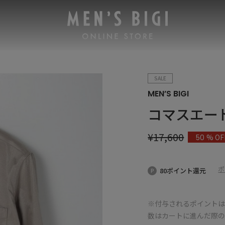
SALE
MEN’S BIGI
コマスエー
¥
17,600
% OF
50
ポ
80ポイント還元
※付与されるポイントは
数はカートに進んだ際