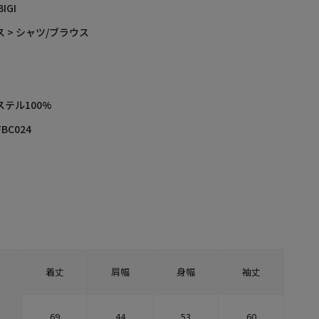
BIGI
 > シャツ/ブラウス
ステル100%
FBC024
着丈
肩幅
身幅
袖丈
69
44
53
60