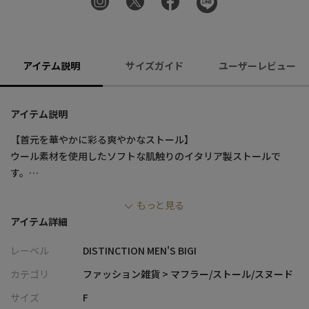
アイテム説明
サイズガイド
ユーザーレビュー
アイテム説明
【首元を華やかに彩る爽やかなストール】
ウール素材を使用したソフトな肌触りのイタリア製ストールで
す。
オクタゴンチックで花のようなポルカドットとピンドットを組み
もっと見る
合わせたことで、味わい深く、上級コーデにおススメのアイテム
アイテム詳細
です。
両端は無地でフリンジとなっており、速乾性や抜け感、動きが出
レーベル
DISTINCTION MEN'S BIGI
来て、見た目も機能性も兼ね備えたストールです。
ワイン、ブルーともに落ち着いた色のため、ジャケットなどとの
カテゴリ
ファッション雑貨 > マフラー/ストール/スヌード
組み合わせにより、より洗練された大人で上品な印象を与えます。
サイズ
F
シャツやジャケットのワンポイントに加えて、リラックスしたリ