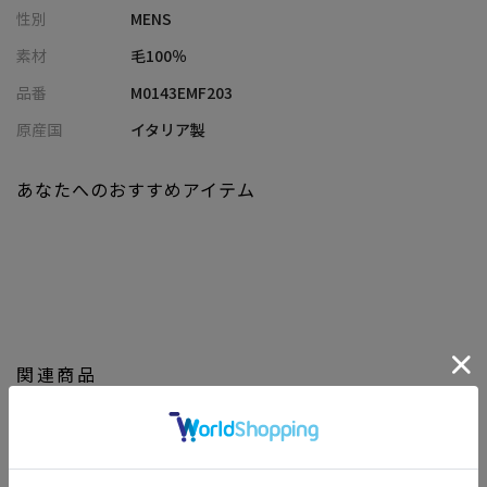
性別
MENS
ゾート感のあるコーディネートにもおすすめしたい逸品です。
肌寒い季節はもちろん、昼夜の寒暖差が激しい時季にも重宝しま
素材
毛100％
す。
品番
M0143EMF203
【サイズ】
原産国
イタリア製
幅45×長さ180
あなたへのおすすめアイテム
※照明・光の加減、PCやスマートフォンなどの環境により、製品
と画像のカラーの見え方が異なる場合がございます。
※画像はサンプルのため、色味やサイズ等の仕様が変更になる場
合がございます。
※サイズは弊社規定の採寸によって記載しておりますが、若干の
個体差が生じる場合がございます。
関連商品