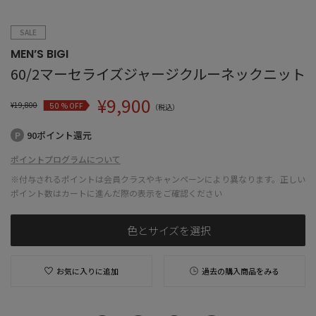
SALE
MEN’S BIGI
60/2マーセライズジャージクルーネックニット
¥
9,900
¥
19,800
% OFF
50
（税込）
90ポイント還元
ポイントプログラムについて
※付与されるポイントは会員クラスやキャンペーンにより異なります。正しい
ポイント数はカートに進んだ際の表示をご確認ください
色とサイズを選択
お気に入りに追加
過去の購入商品をみる