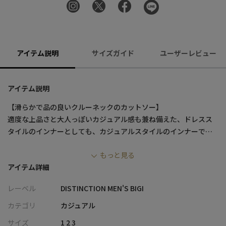
アイテム説明
サイズガイド
ユーザーレビュー
アイテム説明
【滑らかで品の良いクルーネックのカットソー】
適度な上品さと大人っぽいカジュアル感も兼ね備えた、ドレスス
タイルのインナーとしても、カジュアルスタイルのインナーでも
使えるクルーネックです。
もっと見る
アイテム詳細
【素材・デザイン】
ニット用の60/2ガス焼きコットンを使用してジャージ生地を作製
レーベル
DISTINCTION MEN'S BIGI
しています。
ニット素材を使用することで、膨らみがあるフライスになること
カテゴリ
カジュアル
が特徴です。
サイズ
1 2 3