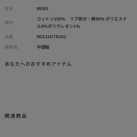
衿始末をリンキングにすることで、上品な見え方を表現しており
性別
MENS
ます。
超長綿をガス焼きし、綿の表面の毛羽を取り除きシルケットをか
コットン100% リブ部分：綿90% ポリエステ
素材
けることで上品な光沢を与えています。
ル9%ポリウレタン1%
品番
M0133UTR202
【コーディネート】
上品な佇まいのアイテムなので、パンツはスラックスがおすす
原産国
中国製
め。
デニムなどのカジュアル然としたパンツにも、カットソー自体が
あなたへのおすすめアイテム
上品なスウェットのような出で立ちなので、好相性です。
高い汎用性を持った、大人のためのカットソーとなっています。
【カラー】
洗練されつつも柔らかな「オフホワイト」
大人の色気を引き出す深みのある「パープル」
落ち着きとこなれ感のある「チャコールグレー」
関連商品
【サイズ表記に関して】
商品タグにはサイズ部分に数字が表記されています。