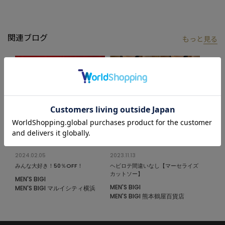
01はSサイズ、02はMサイズ、03はLサイズを表します。
モデル 身長184cm 胸囲95cm ウエスト78cm ヒップ94cm 着用サ
関連ブログ
もっと
見る
イズ：03（L）
※照明・光の加減、PCやスマートフォンなどの環境により、製品
と画像のカラーの見え方が異なる場合がございます。
※画像はサンプルのため、色味やサイズ等の仕様が変更になる場
合がございます。
※サイズは弊社規定の採寸によって記載しておりますが、若干の
個体差が生じる場合がございます。
2024.02.05
2023.11.13
みんな大好き！50％OFF！
ヘビロテ間違いなし【マーセライズ
カットソー】
MEN'S BIGI
MEN'S BIGI
MEN'S BIGI マルイシティ横浜
MEN'S BIGI 熊本鶴屋百貨店