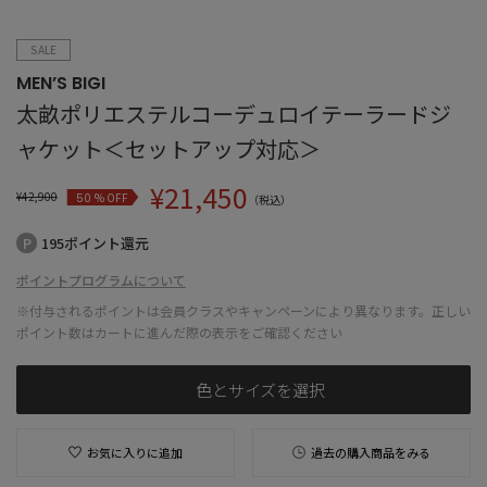
SALE
MEN’S BIGI
太畝ポリエステルコーデュロイテーラードジ
ャケット＜セットアップ対応＞
¥
21,450
¥
42,900
% OFF
50
（税込）
195ポイント還元
ポイントプログラムについて
※付与されるポイントは会員クラスやキャンペーンにより異なります。正しい
ポイント数はカートに進んだ際の表示をご確認ください
色とサイズを選択
お気に入りに追加
過去の購入商品をみる