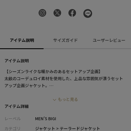
アイテム説明
サイズガイド
ユーザーレビュー
アイテム説明
【シーズンライクな暖かみのあるセットアップ企画】
太畝のコーデュロイ素材を使用した、上品な雰囲気が漂うセット
アップ企画ジャケット。
季節感を感じさせる暖かみのあるジャケットに仕上がっていま
もっと見る
す。
アイテム詳細
【素材・デザイン】
レーベル
MEN’S BIGI
使用した素材はストレッチ性に優れており、柔らかく快適な着心
地を実現しています。
カテゴリ
ジャケット > テーラードジャケット