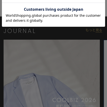
ニットやカーディガンでさらに季節感のあるスタイリングも◎
【カラー】
清潔感漂う柔らかな印象の「ホワイト」
こなれ感と華やかさを兼ね備えた「キャメル」
JOURNAL
もっと
見る
スタイリングをワンランクアップさせる「ブラック」
【サイズ表記に関して】
商品タグにはサイズ部分に数字が表記されています。
01はSサイズ、02はMサイズ、03はLサイズ、04はLLサイズを表し
ます。
モデル 身長184cm 胸囲95cm ウエスト78cm ヒップ94cm 着用サ
イズ：03（L）
※照明・光の加減、PCやスマートフォンなどの環境により、製品
と画像のカラーの見え方が異なる場合がございます。
※画像はサンプルのため、色味やサイズ等の仕様が変更になる場