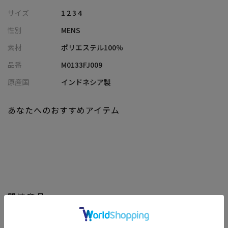
また、畝が太いコーデュロイ生地が、クラシカルな雰囲気を醸し
サイズ
1 2 3 4
出し、高級感があります。
性別
MENS
デザインは、シングルブレストの2つボタン仕様で、スリムなシル
エットが特徴的です。
素材
ポリエステル100%
フロントには、フラップ付きのポケットが2つ、内側にもポケット
品番
M0133FJ009
が備わっており、実用性も兼ね備えています。
カラーは、落ち着いたトーンのものと華やかなキャメル色を用
原産国
インドネシア製
意。
胸ポケットにはおなじみのフェイクチーフも付属。
あなたへのおすすめアイテム
様々なコーディネートに合わせやすいアイテムです。
このジャケットは、フォーマルなシーンだけでなく、カジュアル
な場面でも活躍することができる、オールマイティなアイテムで
す。
【コーディネート】
同色同素材のパンツ(M0133FP 009)を合わせてセットアップでの
関連商品
着用がおすすめです。
カジュアルなカットソーからきれい目なシャツまで、テイストを
問わずマッチします。