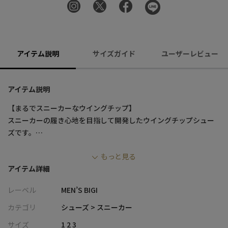
アイテム説明
サイズガイド
ユーザーレビュー
アイテム説明
【まるでスニーカーなウイングチップ】
スニーカーの履き心地を目指して開発したウイングチップシュー
ズです。
見た目はドレッシーでシャープな印象ですが、驚きの履き心地を
もっと見る
体感できます。
アイテム詳細
【素材・デザイン】
レーベル
MEN’S BIGI
ソフト牛革を使用した柔らかく履きやすいアッパーとEVA＋ラバー
で構成されるメンズ・ビギ ブランドロゴ入りアウトソールを採
カテゴリ
シューズ > スニーカー
用。
サイズ
1 2 3