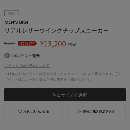
SALE
MEN’S BIGI
リアルレザーウイングチップスニーカー
¥
13,200
¥
26,400
% OFF
50
（税込）
120ポイント還元
ポイントプログラムについて
※付与されるポイントは会員クラスやキャンペーンにより異なります。正しい
ポイント数はカートに進んだ際の表示をご確認ください
色とサイズを選択
お気に入りに追加
過去の購入商品をみる