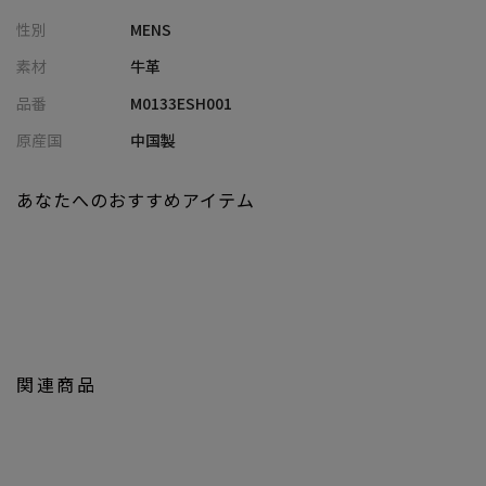
軽量でクッション性の良いEVA、更には接地面にラバーを配置して
性別
MENS
いる事からグリップ性と耐摩耗性への対応もしています。
製品での撥水仕上げを施しており、汚れにくく比較的に水にも強
素材
牛革
い（防水機能はございません）製品となっています。
品番
M0133ESH001
セットアップやジャケットスタイルはもちろん、デニムやイージ
ーパンツと合わせて、あえてハズシで合わせるコーディネートも
原産国
中国製
おすすめです。
あなたへのおすすめアイテム
【カラー】
柔らかい印象と知的さ・清潔感を与える「ホワイト」
武骨な男らしさと高級感を感じる「ブラック」
【サイズ表記に関して】
商品タグにはサイズ部分に数字が表記されています。
01は25.0-25.5cm、02は25.5-26.0cm、03は26.0-26.5cm。
関連商品
モデル 身長184cm 胸囲95cm ウエスト78cm ヒップ94cm
※着用画像は光の加減等で仕様が異なる場合があります。