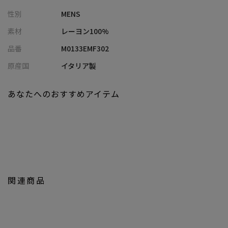
す。
性別
MENS
【Altea】
素材
レーヨン100%
1892年イタリア・ミラノにジュゼッペ・サルトーリが一軒のネク
品番
M0133EMF302
タイ店を開店。
4世代にわたり引き継がれ、いまでは120年の歴史を誇る老舗ブラ
原産国
イタリア製
ンドに成長しています。
ハンドクラフト技術、洗練された技法、独自テイストによるファ
あなたへのおすすめアイテム
ブリックのセレクション。
伝統的技法に革新的技術を組み合わせて新世代にも対応していま
す。
【カラー】
淡く柔らかな印象の「グリーン」
爽やかにこなれ感を感じさせる「ブルー」
関連商品
モデル 身長184cm 胸囲95cm ウエスト78cm ヒップ94cm
※照明・光の加減、PCやスマートフォンなどの環境により、製品