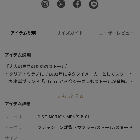
アイテム説明
サイズガイド
ユーザーレビュー
アイテム説明
【大人の男性のためのストール】
イタリア・ミラノにて1892年にネクタイメーカーとしてスタート
した老舗ブランド「altea」から今シーズンもストールが登場。
もっと見る
【素材・デザイン】
アイテム詳細
ソフトな肌触りでチクチク感は無く着用感が非常に優れていま
す。
レーベル
DISTINCTION MEN'S BIGI
巻いた時のボリューム感も丁度良くコーディネートに取り入れや
すい。
カテゴリ
ファッション雑貨 > マフラー/ストール/スヌード
肌寒い季節はもちろん、昼夜の寒暖差が激しい時季にも重宝しま
サイズ
F