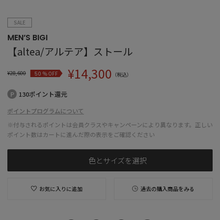
SALE
MEN’S BIGI
【altea/アルテア】ストール
¥
14,300
¥
28,600
% OFF
50
（税込）
130ポイント還元
ポイントプログラムについて
※付与されるポイントは会員クラスやキャンペーンにより異なります。正しい
ポイント数はカートに進んだ際の表示をご確認ください
色とサイズを選択
お気に入りに追加
過去の購入商品をみる