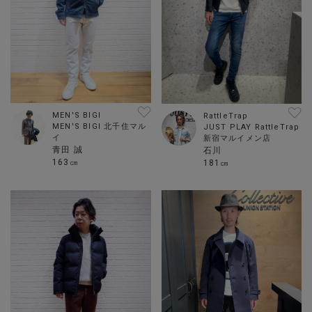
MEN'S BIGI
RattleTrap
MEN'S BIGI 北千住マル
JUST PLAY RattleTrap
イ
新宿マルイメン店
青田 誠
石川
163㎝
181㎝