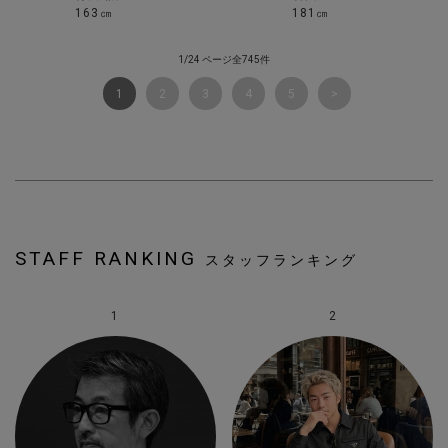
163㎝
181㎝
1/24 ページ全745件
1
2
3
4
5
STAFF RANKING
スタッフランキング
1
2