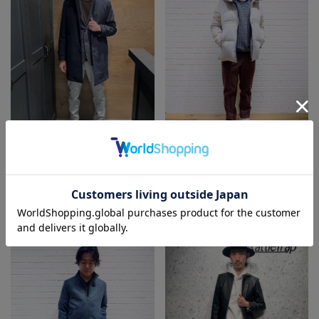
MEN'S BIGI
UNION STATION
MEN'S BIGI 北千住マル
UNION STATION 新宿マ
イ
ルイMEN
青田 誠
石川
163㎝
181㎝