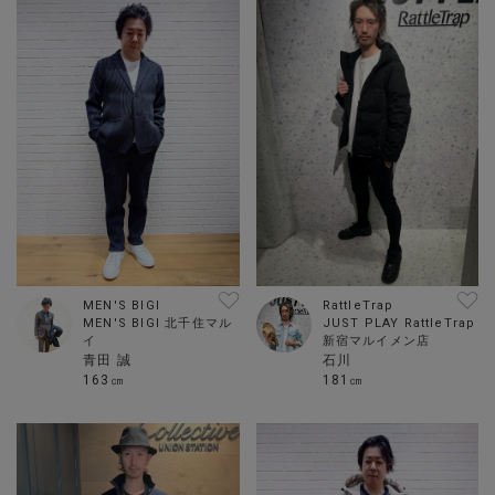
MEN'S BIGI
RattleTrap
MEN'S BIGI 北千住マル
JUST PLAY RattleTrap
イ
新宿マルイメン店
青田 誠
石川
163㎝
181㎝