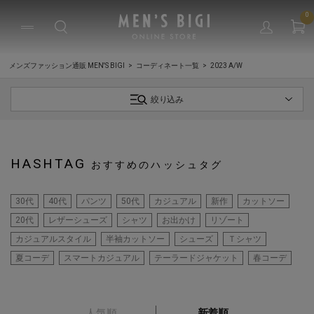
0
メンズファッション通販 MEN'S BIGI
コーディネート一覧
2023 A/W
絞り込み
HASHTAG
おすすめのハッシュタグ
30代
40代
パンツ
50代
カジュアル
新作
カットソー
20代
レザーシューズ
シャツ
お出かけ
リゾート
カジュアルスタイル
半袖カットソー
シューズ
Ｔシャツ
夏コーデ
スマートカジュアル
テーラードジャケット
春コーデ
人気順
新着順