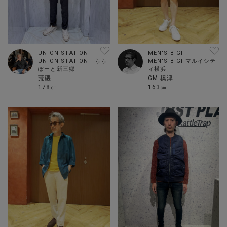
UNION STATION
MEN'S BIGI
UNION STATION らら
MEN'S BIGI マルイシテ
ぽーと新三郷
ィ横浜
荒磯
GM 橋津
178㎝
163㎝