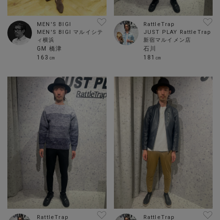
MEN'S BIGI
RattleTrap
MEN'S BIGI マルイシテ
JUST PLAY RattleTrap
ィ横浜
新宿マルイメン店
GM 橋津
石川
163㎝
181㎝
RattleTrap
RattleTrap