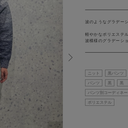
波のようなグラデー
軽やかなポリエステ
波模様のグラデーシ
ニット
黒パンツ
パンツ
黒
黒 
パンツ別コーディネー
ポリエステル