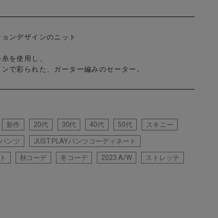
ションデザインのニット
ル糸を使用し、
ョンで彩られた、ガーター編みのセーター。
新作
20代
30代
40代
50代
スキニー
パンツ
JUST PLAYパンツコーディネート
ト
秋コーデ
冬コーデ
2023 A/W
ストレッチ