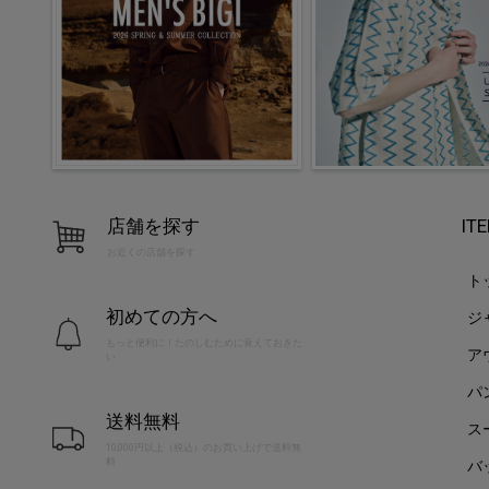
店舗を探す
IT
お近くの店舗を探す
ト
初めての方へ
ジ
もっと便利に！たのしむために覚えておきた
ア
い
パ
送料無料
ス
10,000円以上（税込）のお買い上げで送料無
料
バ