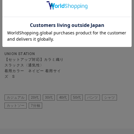
UNION STATION
【セットアップ対応】カラミ織り
スラックス〈通気性〉
着用カラー ネイビー 着用サイ
ズ S
カジュアル
20代
30代
40代
50代
パンツ
シャツ
カットソー
7分袖