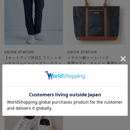
UNION STATION
UNION STATION
【セットアップ対応】プリントポ
イチマツ柄トートバッグ
ンチスリムイージースラックス＜
着用カラー ネイビー 着用サイ
ストレッチ・ハンドウォッシャブ
ズ FREE
ル・接触冷感＞
着用カラー ネイビー 着用サイ
ズ L