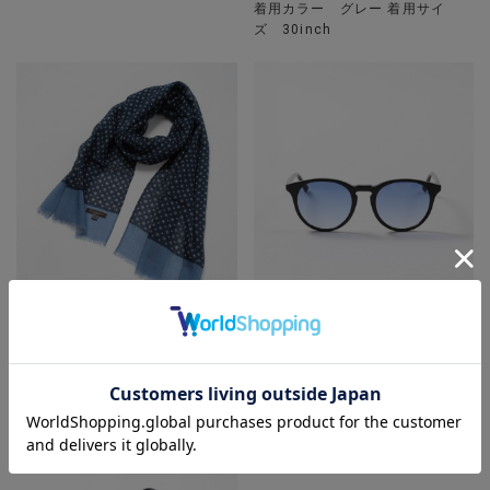
着用カラー グレー 着用サイ
ズ 30inch
MEN’S BIGI
MEN’S BIGI
ウールミックスドットストール
【MESSYWEEKEND（メッシーウ
着用カラー ブルー 着用サイ
ィークエンド）】NEW DEPP
ズ FREE
着用カラー ブルー系その他 着
用サイズ FREE