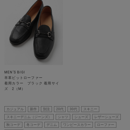
MEN’S BIGI
羊革ビットローファー
着用カラー ブラック 着用サイ
ズ 2（M）
カジュアル
新作
別注
20代
30代
スキニー
スキニーデニム（ジーンズ）
シャツ
シューズ
レザーシューズ
秋コーデ
冬コーデ
デニム
ワンピースカラー
ローファー