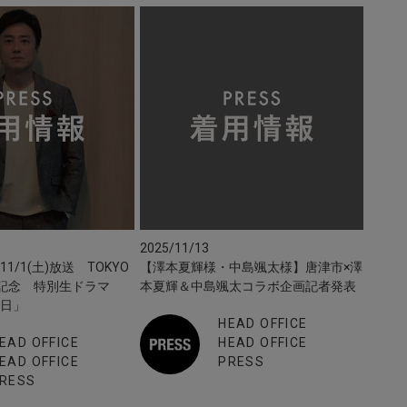
2025/11/13
1/1(土)放送 TOKYO
【澤本夏輝様・中島颯太様】唐津市×澤
年記念 特別生ドラマ
本夏輝＆中島颯太コラボ企画記者発表
の日」
HEAD OFFICE
EAD OFFICE
HEAD OFFICE
EAD OFFICE
PRESS
RESS