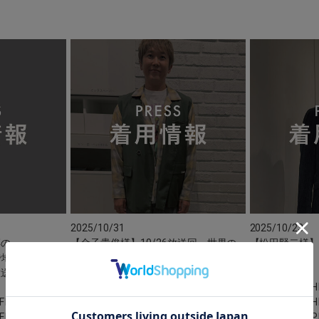
2025/10/31
2025/10/23
淳の
【金子貴俊様】10/26放送回 世界の
【松田賢二様
りで地方創生！？
果てまでイッテQ！
表会
放送分
HEAD OFFICE
H
FICE
HEAD OFFICE
H
FICE
PRESS
P