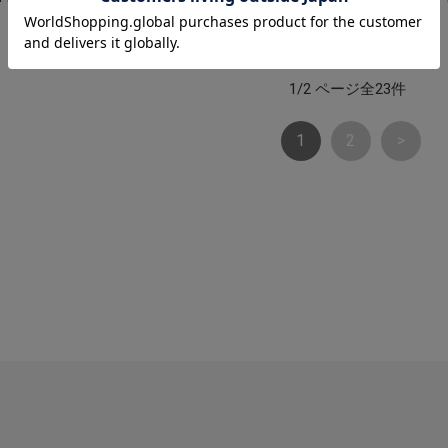
1/2 ページ全23件
1
2