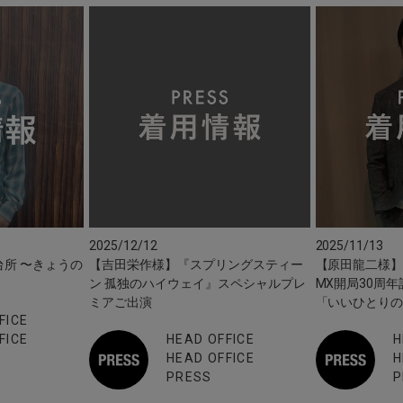
2025/12/12
2025/11/13
も台所 〜きょうの
【吉田栄作様】『スプリングスティー
【原田龍二様】1
ン 孤独のハイウェイ』スペシャルプレ
MX開局30周
ミアご出演
「いいひとり
FICE
FICE
HEAD OFFICE
H
HEAD OFFICE
H
PRESS
P