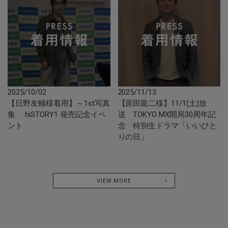
2025/10/02
2025/11/13
【日野友輔様着用】～1st写真
【原田龍二様】11/1(土)放
集 hiSTORY1 発売記念イベ
送 TOKYO MX開局30周年記
ント
念 特別生ドラマ「いいひと
りの日」
VIEW MORE