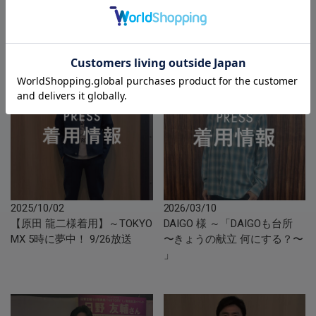
このスタッフのその他のまとめ記事
2025/10/02
2026/03/10
【原田 龍二様着用】～TOKYO
DAIGO 様 ～「DAIGOも台所
MX 5時に夢中！ 9/26放送
〜きょうの献立 何にする？〜
」