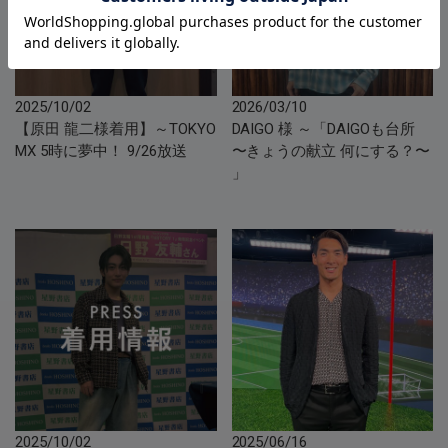
2025/10/02
2026/03/10
【原田 龍二様着用】～TOKYO
DAIGO 様 ～「DAIGOも台所
MX 5時に夢中！ 9/26放送
〜きょうの献立 何にする？〜
」
2025/10/02
2025/06/16