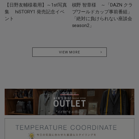
【日野友輔様着用】～1st写真
槙野 智章様 ～「DAZN クラ
集 hiSTORY1 発売記念イベ
ブワールドカップ事前番組」
ント
「絶対に負けられない座談会
season2」
VIEW MORE