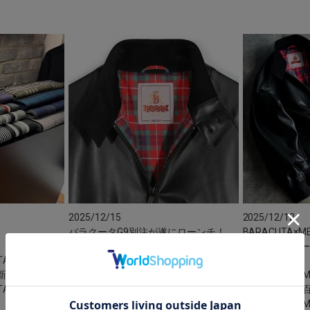
2025/12/15
2025/12/12
バラクータG9別注が遂にローンチ！
BARACUTA×ME
ット販売スタ
STATION ら
MEN’S BIGI有楽町マル
新三郷
イ
M
TATION
MEN'S BIGI
GM 橋津
M