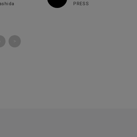
ashida
PRESS
6