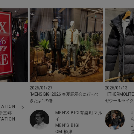
2026/01/27
2026/01/13
“MENS BIGI 2026 春夏展示会に行って
【THERMOLI
きたよ” の巻
ゼウールライ
STATION ら
新三郷
MEN’S BIGI有楽町マル
U
TATION
イ
MEN'S BIGI
U
GM 橋津