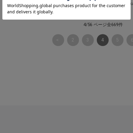
k
4/56 ページ全669件
2
3
4
5