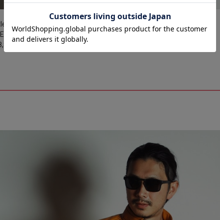
tleTrap
EEP LEATHER/シープレザー シングルライダースジャケット
,800