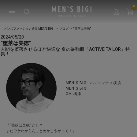
0
メンズファッション通販 MEN'S BIGI
ブログ
“堕落は美徳”
2024/05/20
“堕落は美徳”
人間を堕落させるほど快適な 夏の最強服「ACTIVE TAILOR」特
集！
MEN'S BIGI マルイシティ横浜
MEN'S BIGI
GM 橋津
「“堕落は美徳” だと？
またワケわからんことぬかしやがって！」