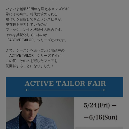
いよいよ創業50周年を迎えるメンズビギ…
常にその時代、時代に求められる
服作りを目指してきたメンズビギが、
現在最も注力しているのが
ファッション性と機能性の融合です。
それを具現化しているのが、
「ACTIVE TAILOR」シリーズなのです。
さて、シーズンを追うごとに増殖中の
「ACTIVE TAILOR」シリーズですが、
この度、その名を冠したフェアを
初開催することになりました！