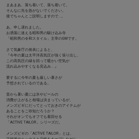
まあまあ、落ち着いて、落ち着いて。
そんなに先を急がないでください。
後でちゃんとご説明しますので…。
あ、申し遅れました。
お洒落に迷える昭和男の駆け込み寺
「昭和男の令和スタイル」主宰のGMです。
さて気象庁の発表によると、
『今年の夏は太平洋高気圧が強く張り出し、
この高気圧の縁を回って暖かい空気が
流れ込みやすくなる見込み… 』
要するに今年の夏も厳しい暑さが
予想されているのである。
昔から暑い夏には氷やビールの
消費が上がると相場は決まっているが、
メンズビギにだってとっておきのアイテムが
あることをご存知だろうか？
それがオンでもオフでも着回せる
「ACTIVE TAILOR」シリーズだ。
メンズビギの「ACTIVE TAILOR」とは、