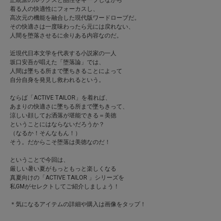
正統派のルックスと品性をキープしながら
着る人の快適性にフォーカスし、
高次元の機能を融合した現代版ワードローブだ。
その快適さは一度味わったら元には戻れない、
人間を堕落させるに余りある内容なのだ。
近現代日本文学を代表する小説家の一人
坂口安吾が唱えた「堕落論」では、
人間は墜ちる所まで墜ちきることによって
自分自身を発見し救われるという。
ならば「ACTIVE TAILOR」を着れば、
あまりの快適さに墜ちる所まで墜ちきって、
涼しい顔してお洒落が堪能できる＝美徳
ということにはならないだろうか？
（なるか！そんなもん！）
そう。だからこそ堕落は美徳なのだ！
ということで今回は、
厳しい暑い夏がもっともっと楽しくなる
真夏向けの「ACTIVE TAILOR 」シリーズを
私GMがセレクトしてご紹介しましょう！
＊気になるアイテムの詳細や購入は画像をタップ！