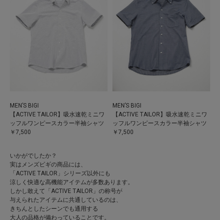
MEN’S BIGI
MEN’S BIGI
【ACTIVE TAILOR】吸水速乾ミニワ
【ACTIVE TAILOR】吸水速乾ミニワ
ッフルワンピースカラー半袖シャツ
ッフルワンピースカラー半袖シャツ
￥7,500
￥7,500
いかがでしたか？
実はメンズビギの商品には、
「ACTIVE TAILOR」シリーズ以外にも
涼しく快適な高機能アイテムが多数あります。
しかし敢えて「ACTIVE TAILOR」の称号が
与えられたアイテムに共通しているのは、
きちんとしたシーンでも通用する
大人の品格が備わっていることです。