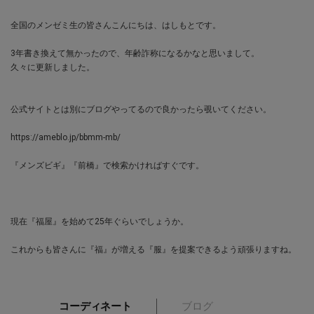
全国のメンゼミ生の皆さんこんにちは、はしもとです。
3年書き換えて無かったので、年齢詐称になるかなと思いまして。
久々に更新しました。
公式サイトとは別にブログやってるので良かったら覗いてください。
https://ameblo.jp/bbmm-mb/
『メンズビギ』『前橋』で検索かければすぐです。
現在『福屋』を始めて25年ぐらいでしょうか。
これからも皆さんに『福』が増える『服』を提案できるよう頑張りますね。
コーディネート
ブログ