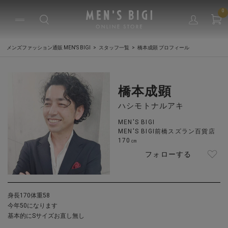
0
メンズファッション通販 MEN'S BIGI
スタッフ一覧
橋本成顕 プロフィール
橋本成顕
ハシモトナルアキ
MEN'S BIGI
MEN'S BIGI前橋スズラン百貨店
170㎝
フォローする
身長170体重58
今年50になります
基本的にSサイズお直し無し