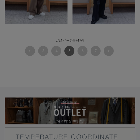
5/24 ページ全747件
3
4
5
6
7