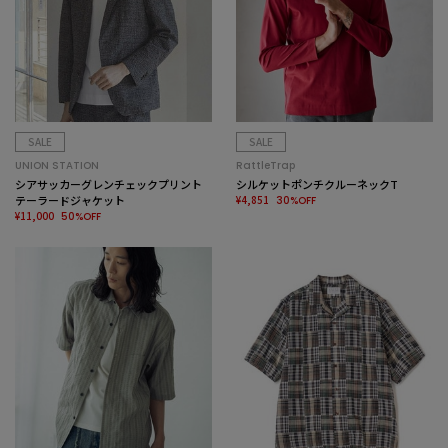
SALE
SALE
UNION STATION
RattleTrap
シアサッカーグレンチェックプリント
シルケットポンチクルーネックT
テーラードジャケット
¥4,851
30%OFF
¥11,000
50%OFF