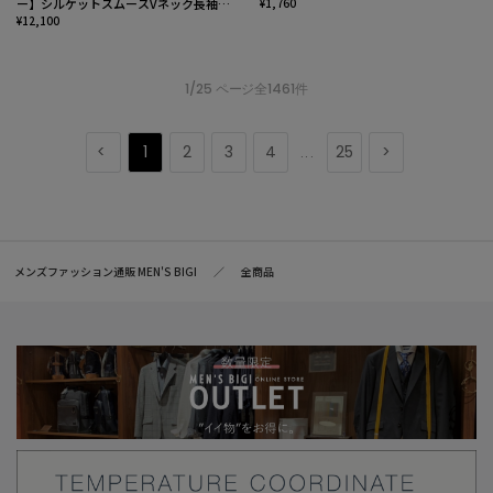
ー】シルケットスムースVネック長袖T
¥1,760
シャツ
¥12,100
1/25 ページ全1461件
1
2
3
4
25
...
メンズファッション通販 MEN'S BIGI
全商品