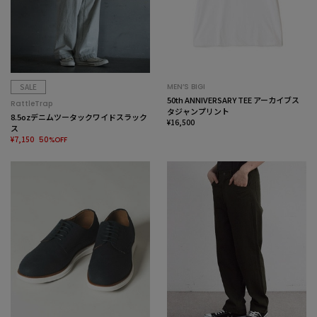
SALE
MEN’S BIGI
50th ANNIVERSARY TEE アーカイブス
RattleTrap
タジャンプリント
8.5ozデニムツータックワイドスラック
¥16,500
ス
¥7,150
50%OFF