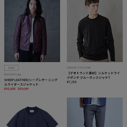
SALE
UNION STATION
【デオトラント素材】シルケットライ
RattleTrap
クポンチ クルーネックジャケT
SHEEP LEATHER/シープレザー シング
¥7,150
ルライダースジャケット
¥30,800
30%OFF