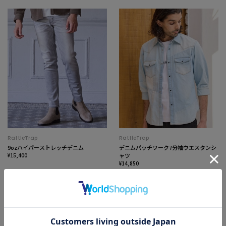
RattleTrap
RattleTrap
9ozハイパーストレッチデニム
デニムパッチワーク7分袖ウエスタンシ
¥15,400
ャツ
¥14,850