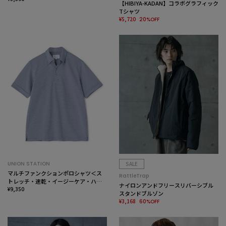
【HIBIYA-KADAN】コラボグラフィック
Tシャツ
¥5,720
20%OFF
UNION STATION
SALE
マルチファンクションポロシャツ＜ス
RattleTrap
トレッチ・速乾・イージーケア・ハン
ナイロンアンドフリースリバーシブル
ドウォッシャブル・UVカット・ 抗菌・
¥9,350
スタンドブルゾン
防臭＞
¥3,168
60%OFF