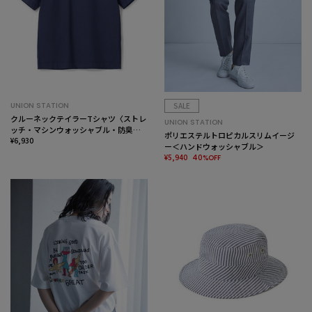
UNION STATION
SALE
クルーネックテイラーTシャツ〈ストレ
UNION STATION
ッチ・マシンウォッシャブル・防臭・
ポリエステルトロピカルスリムイージ
接触冷感〉
¥6,930
ー＜ハンドウォッシャブル＞
¥5,940
40%OFF