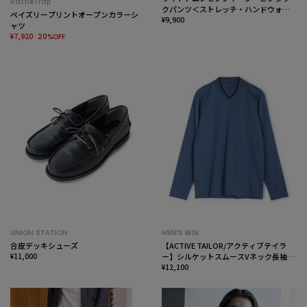
RattleTrap
クパンツ＜ストレッチ・ハンドウォッ
ペイズリープリントオープンカラーシ
シャブル＞
¥9,900
ャツ
¥7,920
20%OFF
UNION STATION
MEN’S BIGI
合皮デッキシューズ
【ACTIVE TAILOR/アクティブテイラ
¥11,000
ー】シルケットスムースVネック長袖T
シャツ
¥12,100