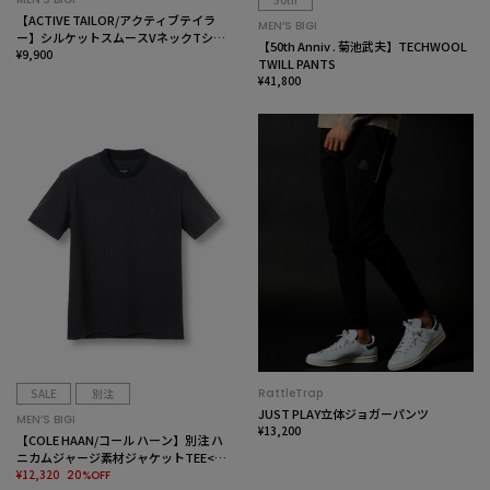
【ACTIVE TAILOR/アクティブテイラ
MEN’S BIGI
ー】シルケットスムースVネックTシャ
【50th Anniv . 菊池武夫】TECHWOOL
ツ＜接触冷感 / UVカット＞
¥9,900
TWILL PANTS
¥41,800
SALE
別注
RattleTrap
JUST PLAY立体ジョガーパンツ
MEN’S BIGI
¥13,200
【COLE HAAN/コール ハーン】別注 ハ
ニカムジャージ素材ジャケットTEE<抗
菌/UVカット/4WAYストレッチ>
¥12,320
20%OFF