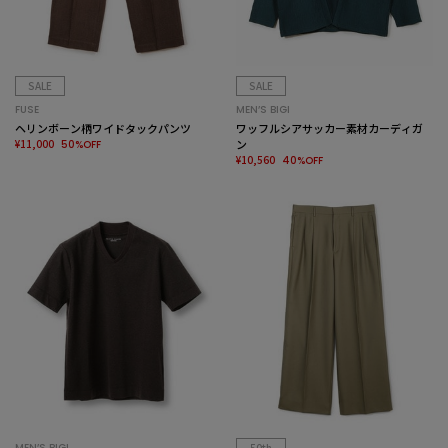
SALE
SALE
FUSE
MEN’S BIGI
ヘリンボーン柄ワイドタックパンツ
ワッフルシアサッカー素材カーディガ
¥11,000
ン
50%OFF
¥10,560
40%OFF
MEN’S BIGI
50th