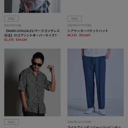
SALE
SALE
RattleTrap
UNION STATION
【MARK GONZALES/マークゴンザレス
シアサッカーバケットハット
別注】ロゴプリントオーバーサイズTシ
¥4,543
30%OFF
ャツ
¥2,475
50%OFF
SALE
UNION STATION
ライトアムンゼンジャージーピンタッ