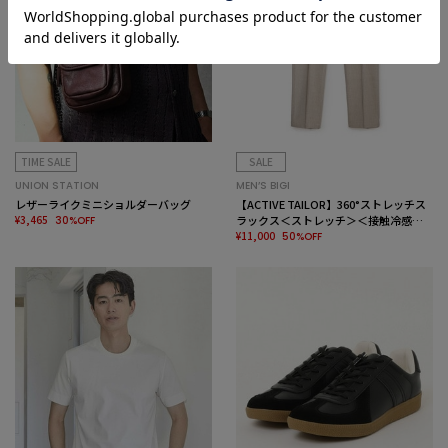
TIME SALE
SALE
UNION STATION
MEN’S BIGI
レザーライクミニショルダーバッグ
【ACTIVE TAILOR】360°ストレッチス
¥3,465
ラックス＜ストレッチ＞＜接触冷感＞
30%OFF
＜速乾＞
¥11,000
50%OFF