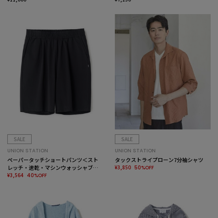
SALE
SALE
UNION STATION
UNION STATION
ペーパータッチショートパンツ＜スト
タックストライプローン7分袖シャツ
レッチ・速乾・マシンウォッシャブ
¥3,850
50%OFF
ル・イージーケア・接触冷感＞
¥3,564
40%OFF