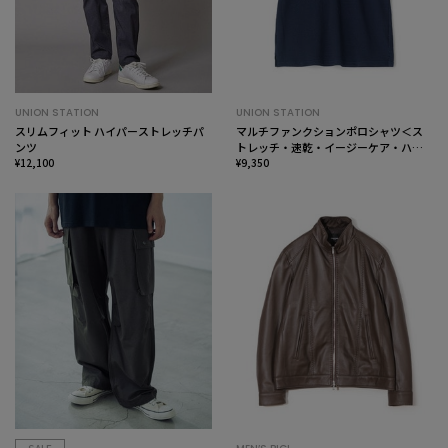
UNION STATION
UNION STATION
スリムフィット ハイパーストレッチパ
マルチファンクションポロシャツ＜ス
ンツ
トレッチ・速乾・イージーケア・ハン
¥12,100
ドウォッシャブル・UVカット・ 抗菌・
¥9,350
防臭＞