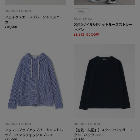
UNION STATION
SALE
フェイクスエードプレーントゥスニー
RattleTrap
カー
20/10ツイル5ポケットルーズストレー
¥16,500
トパン
¥2,772
60%OFF
UNION STATION
UNION STATION
ワッフルジップアップパーカ＜ストレ
【速乾・抗菌」】スクエアジャガード
ッチ・ハンドウォッシャブル＞
クルーネックロンＴ
¥11,000
¥7,150