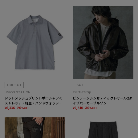
TIME SALE
SALE
UNION STATION
RattleTrap
ドットメッシュプリントポロシャツ＜
ビンテージシンセティックレザーA-2タ
ストレッチ・軽量・ハンドウォッシャ
イプパーカーブルゾン
ブル・通気性＞
¥6,336
¥9,240
20%OFF
30%OFF