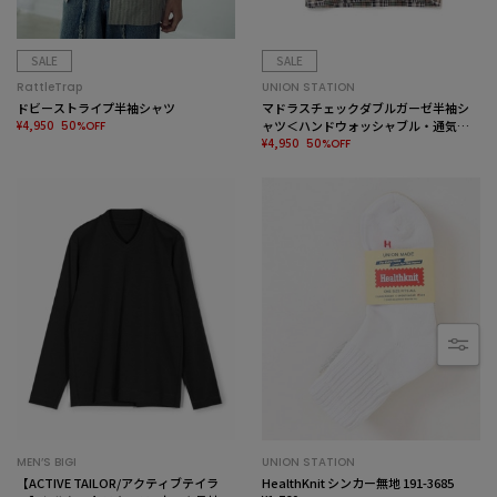
SALE
SALE
RattleTrap
UNION STATION
ドビーストライプ半袖シャツ
マドラスチェックダブルガーゼ半袖シ
¥4,950
ャツ＜ハンドウォッシャブル・通気性
50%OFF
＞
¥4,950
50%OFF
MEN’S BIGI
UNION STATION
【ACTIVE TAILOR/アクティブテイラ
HealthKnit シンカー無地 191-3685