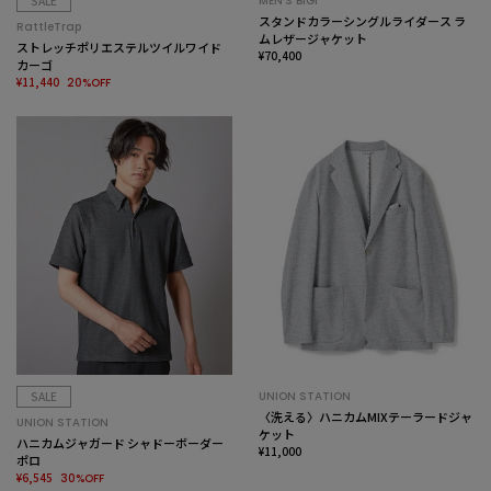
SALE
MEN’S BIGI
スタンドカラーシングルライダース ラ
RattleTrap
ムレザージャケット
ストレッチポリエステルツイルワイド
¥70,400
カーゴ
¥11,440
20%OFF
SALE
UNION STATION
〈洗える〉ハニカムMIXテーラードジャ
UNION STATION
ケット
ハニカムジャガード シャドーボーダー
¥11,000
ポロ
¥6,545
30%OFF