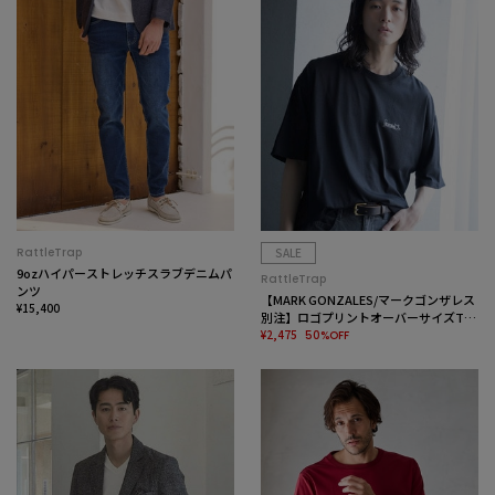
RattleTrap
SALE
9ozハイパーストレッチスラブデニムパ
RattleTrap
ンツ
【MARK GONZALES/マークゴンザレス
¥15,400
別注】ロゴプリントオーバーサイズTシ
ャツ
¥2,475
50%OFF