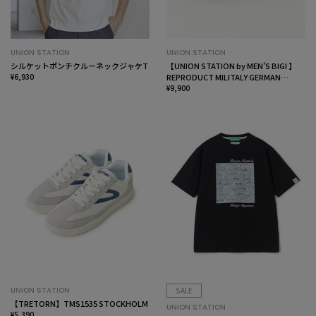
UNION STATION
UNION STATION
シルケットポンチクルーネックジャケT
【UNION STATION by MEN’S BIGI 】
¥6,930
REPRODUCT MILITALY GERMAN
TRAINER ジャーマントレーナー
¥9,900
UNION STATION
SALE
【TRETORN】TMS1535 STOCKHOLM
UNION STATION
¥5,390