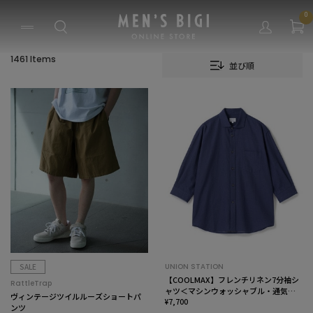
0
1461 Items
並び順
SALE
UNION STATION
【COOLMAX】フレンチリネン7分袖シ
RattleTrap
ャツ＜マシンウォッシャブル・通気性
ヴィンテージツイルルーズショートパ
＞
¥7,700
ンツ