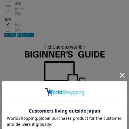
通常
セール
予約
在庫
あり
なし
絞り込む
条件をクリア
< 戻る
並び順変更
×
表示
表示件数
60件
120件
表示順