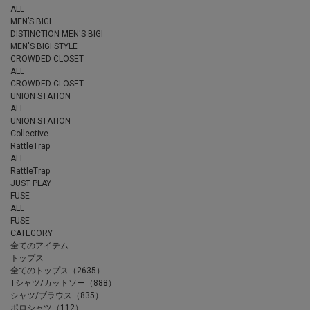
ALL
MEN’S BIGI
DISTINCTION MEN'S BIGI
MEN'S BIGI STYLE
CROWDED CLOSET
ALL
CROWDED CLOSET
UNION STATION
ALL
UNION STATION
Collective
RattleTrap
ALL
RattleTrap
JUST PLAY
FUSE
ALL
FUSE
CATEGORY
全てのアイテム
トップス
全てのトップス（2635）
Tシャツ/カットソー（888）
シャツ/ブラウス（835）
ポロシャツ（112）