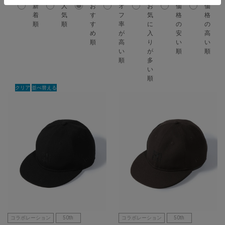
新
人
お
オ
お
価
価
着
気
す
フ
気
格
格
順
順
す
率
に
の
の
め
が
入
安
高
順
高
り
い
い
い
が
順
順
順
多
い
順
クリア
並べ替える
コラボレーション
50th
コラボレーション
50th