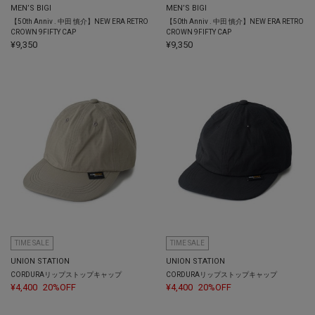
MEN’S BIGI
MEN’S BIGI
【50th Anniv . 中田 慎介】NEW ERA RETRO
【50th Anniv . 中田 慎介】NEW ERA RETRO
CROWN 9FIFTY CAP
CROWN 9FIFTY CAP
¥9,350
¥9,350
TIME SALE
TIME SALE
UNION STATION
UNION STATION
CORDURAリップストップキャップ
CORDURAリップストップキャップ
¥4,400
20%OFF
¥4,400
20%OFF