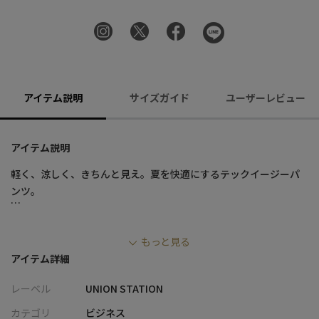
アイテム説明
サイズガイド
ユーザーレビュー
アイテム説明
軽く、涼しく、きちんと見え。夏を快適にするテックイージーパ
ンツ。
■デザイン
もっと見る
・ポリエステル100％のテックチリメン素材を使用し、凹凸のある
アイテム詳細
表情で肌離れが良く清涼感のある穿き心地
・非常に軽量でシワになりにくく、デイリーから旅行までストレ
レーベル
UNION STATION
スフリーで着用可能
・ストレッチ性を備え、動きやすさと快適性を両立
カテゴリ
ビジネス