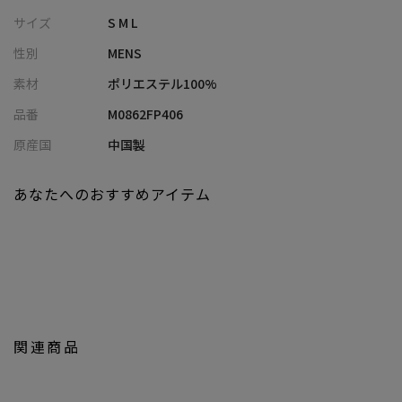
・ウエストはゴムシャーリング仕様で、体型変化にも対応するリ
サイズ
S M L
ラックスフィット
性別
MENS
・同素材ジャケット（M0862FJ403）と合わせて、軽快な春夏セッ
トアップスタイルも楽しめる
素材
ポリエステル100%
品番
M0862FP406
■コーディネート提案
・同素材ジャケットと合わせて、きちんと感と快適さを両立した
原産国
中国製
大人のカジュアルセットアップに
・ポロシャツやニットTと合わせて、上品さのあるクールビズスタ
あなたへのおすすめアイテム
イルに
・Tシャツとスニーカーでまとめて、休日のリラックス感あるきれ
いめカジュアルに
・シャツをタックインして、ウエストシャーリングを活かした抜
け感のある着こなしに
同色同素材ジャケット
：M0862FJ403
関連商品
【UNION STATION by mens bigi/ユニオンステーション バイ メン
ズビギ】