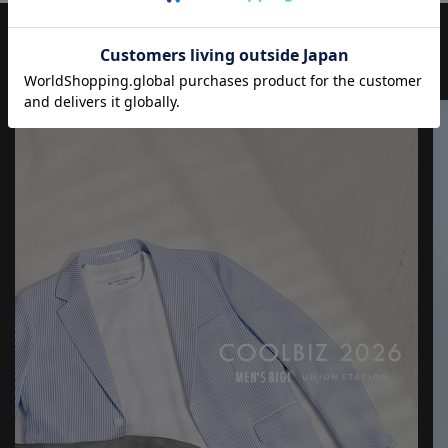
ワーク、アウトドアといった多様なスタイル・文化を柔軟に取り
入れながら、現代の大人にふさわしいファッションを追求するブ
JOURNAL
もっと
見る
ランドです。
▼Instagram：@unionstation_official