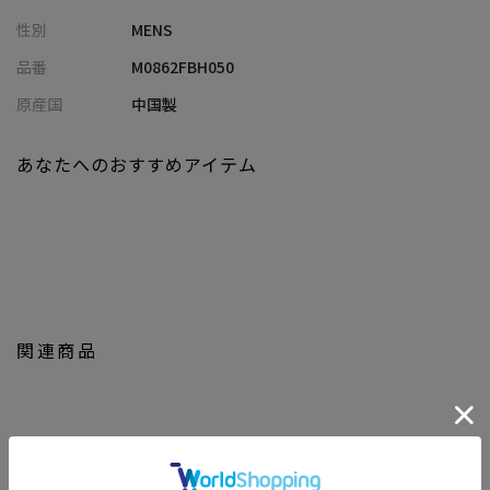
・リゾート感のある素材表情ながら、都会的にも着こなせる一着
性別
MENS
・生成、カーキ、チャコールグレー、ブラックの落ち着いたカラ
ー展開で幅広いスタイルに対応
品番
M0862FBH050
原産国
中国製
■コーディネート提案
・無地の白Tに羽織って、透け感を活かした清涼感ある夏スタイル
に
あなたへのおすすめアイテム
・タンクトップと合わせて、リゾートライクな抜け感コーデを演
出
・ワイドパンツやイージーパンツと合わせて、リラックス感のあ
る大人カジュアルに
・ブラックやチャコールはモノトーンでまとめて、シックな夏の
レイヤードスタイルに
・ショーツとサンダルを合わせれば、旅行やリゾートシーンにも
関連商品
ぴったりな着こなしに
【UNION STATION by mens bigi/ユニオンステーション バイ メン
ズビギ】
アメリカントラッドを軸にアメリカンカルチャー、ストリート、