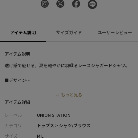
アイテム説明
サイズガイド
ユーザーレビュー
アイテム説明
透け感で魅せる。夏を軽やかに羽織るレースジャガードシャツ。
■デザイン
・レース調ジャガード素材を使用した、上品な透け感が魅力のオ
もっと見る
ープンカラーシャツ
アイテム詳細
・カットソー素材ならではの伸縮性で、ストレスフリーな快適な
着心地
レーベル
UNION STATION
・風通しの良い軽やかな素材感で、夏場でも涼しく着用可能
・Tシャツやタンクトップとのレイヤードが映える、大人の抜け感
カテゴリ
トップス > シャツ/ブラウス
デザイン
サイズ
M L