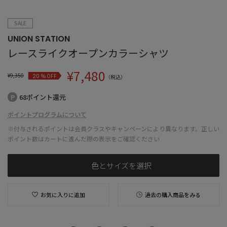
SALE
UNION STATION
レースライクオープンカラーシャツ
¥
7,480
¥
9,350
% OFF
20
（税込）
68ポイント還元
ポイントプログラムについて
※付与されるポイントは会員クラスやキャンペーンにより異なります。正しい
ポイント数はカートに進んだ際の表示をご確認ください
色とサイズを選択
お気に入りに追加
過去の購入商品をみる