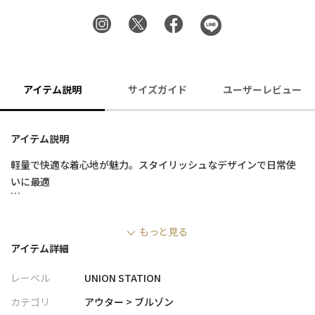
アイテム説明
サイズガイド
ユーザーレビュー
アイテム説明
軽量で快適な着心地が魅力。スタイリッシュなデザインで日常使
いに最適
■デザイン
もっと見る
・襟はスタンドカラーを採用。
アイテム詳細
・計算された襟の高さに仕上げ、襟を立ち上げた時にスマートな
印象に
レーベル
UNION STATION
■素材・機能性
カテゴリ
アウター > ブルゾン