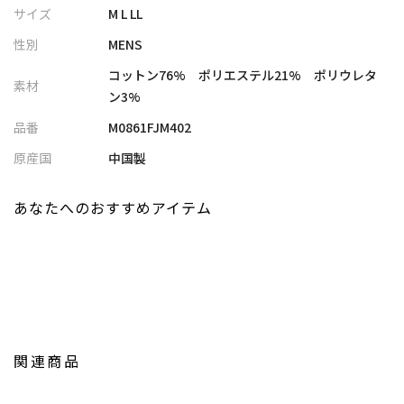
・TCツイル素材が生み出す丈夫さと柔らかさが魅力
サイズ
M L LL
・重ね着をしても窮屈さを感じさせないストレッチ素材
性別
MENS
・程良い厚みとしっかりとした風合い
コットン76% ポリエステル21% ポリウレタ
素材
■スタイリング
ン3%
カジュアルからきれいめまで幅広く活躍。細身のパンツやデニム
品番
M0861FJM402
との相性が良くロングシーズン着用いただけます
原産国
中国製
■model
185cm size:L
あなたへのおすすめアイテム
【UNION STATION by mens bigi/ユニオンステーション バイ メン
ズビギ】
アメリカントラッドを軸にアメリカンカルチャー、ストリート、
ワーク、アウトドアといった多様なスタイル・文化を柔軟に取り
入れながら、現代の大人にふさわしいファッションを追求するブ
ランドです。
関連商品
▼Instagram：@unionstation_official