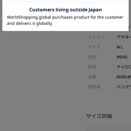
アイテム詳細
レーベル
UNION
カテゴリ
アウター
サイズ
M L
性別
MENS
素材
ナイロ
品番
M0854
原産国
バング
サイズ詳細