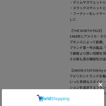
・デニムやスウェットと
・スラックスやニット
・フーディーをレイヤー
しに
【THE NORTH FACE】
1968年にアメリカ・
プキンスによって創業。
ブランド第一号の製品
で顧客より厚い信頼を
その後も真の機能性の追
【UNION STATION 
アメリカントラッドを軸
いった多様なスタイル
ションを追求するブラン
▼Instagram：@unionst