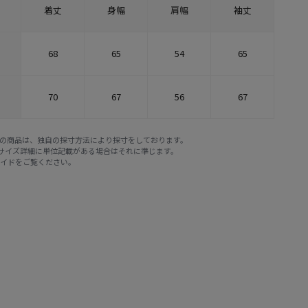
着丈
身幅
肩幅
袖丈
68
65
54
65
70
67
56
67
E STOREの商品は、独自の採寸方法により採寸をしております。
※サイズ詳細に単位記載がある場合はそれに準じます。
ガイド
をご覧ください。