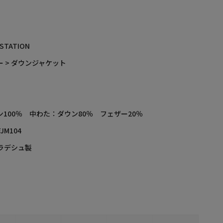
 STATION
 > ダウンジャケット
ン100％ 中わた：ダウン80％ フェザー20％
FJM104
ラデシュ製