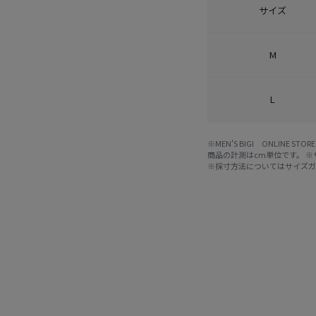
サイズ
M
L
※MEN'S BIGI ONLIN
商品の計測はcm単位です。 
※採寸方法については
サイズ