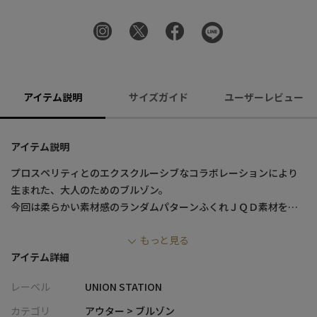
アイテム説明
サイズガイド
ユーザーレビュー
アイテム説明
プロスペリティとのエクスクルーシブなコラボレーションにより
生まれた、大人のためのブルゾン。
今回は柔らかい素材感のランダムパターンふくれＪＱＤ素材を使
用したＺＩＰアップスタンドデザインのブルゾンをリリース
もっと見る
アイテム詳細
【素材】
スウェットアウター感覚で気軽に着用できるアイテム。
レーベル
UNION STATION
伸縮性に富んでいるため、動きやすさも抜群。
また、シワになりにくい素材でもあるので、長時間の着用や旅行
カテゴリ
アウター > ブルゾン