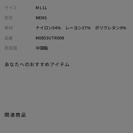
中でもきれいな状態を保ちやすくなっています。
サイズ
M L LL
性別
MENS
【デザイン/スタイリング】
インパクトのある編み柄ですが、単色のシャドー調の柄なので目
素材
ナイロン54% レーヨン37% ポリウレタン9%
立ち過ぎず１枚でコーディネートがまとまります。
品番
M0853UTR006
プロスペリティのバッグに施されているハトメや引き手などを細
部に使用
原産国
中国製
左袖に施されたオリジナルのワッペンもポイントです。
あなたへのおすすめアイテム
スラックスからデニムまで様々なボトムスとも相性が良く、様々
なシーンで活躍できる万能アウター。
同色のジャケットとのセットアップコーディネットも可能。
シンプルなだけではないアクセントのあるブラックブルゾンが、
あなたのコーディネートの幅を広げます。
関連商品
【Prosperity/プロスペリティ】
Prosperity(プロスペリティ)とは、「繁栄・成功・幸運」を意味
しています。