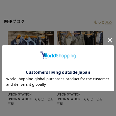
いつもあなたの隣にいる存在でありたい。多くの人の様々な分岐
点を共に歩み成功と繁栄の願いを込めたブランドです。
人生の様々なシーンに対して、その時々の流行を取り入れ、メン
関連ブログ
もっと
見る
ズやレディースといった固定概念をなくし、ファッション性、機
能性、使いやすさに溢れたバッグブランドです。
【UNION STATION/ ユニオンステーション】
「さりげない上品さ」をキーワードに大人に向けた、素材感と着
心地にこだわったアイテムを展開。肩ひじを張らずに自分に合っ
たおしゃれを楽しめる、きれいめスタイルを提案します。
私たちは服を通してみなさまの心が明るくなったりワクワクした
り、ささやかな高揚感を感じていただけるような”おしゃれ着”を
お届けします。
2025.12.22
2025.08.27
『プロスペリティ』セットアップ
『プロスペリティ』セットアップ
UNION STATION
UNION STATION
UNION STATION ららぽーと新
UNION STATION ららぽーと新
三郷
三郷