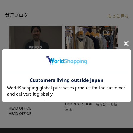
関連ブログ
もっと
見る
2025.10.23
2025.08.25
【水谷隼様着用】～「ひるおび火曜
秋物続々入荷‼︎
コメンテーター 10/7放送回」「オ
UNION STATION
ールスター感謝祭2025秋」
UNION STATION ららぽーと新
HEAD OFFICE
三郷
HEAD OFFICE