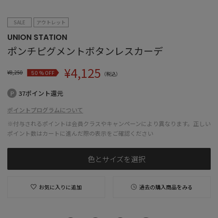
SALE
アウトレット
UNION STATION
ポンチピグメントボタンレスカーデ
¥
4,125
¥
8,250
% OFF
50
（税込）
37ポイント還元
ポイントプログラムについて
※付与されるポイントは会員クラスやキャンペーンにより異なります。正しい
ポイント数はカートに進んだ際の表示をご確認ください
色とサイズを選択
お気に入りに追加
過去の購入商品をみる