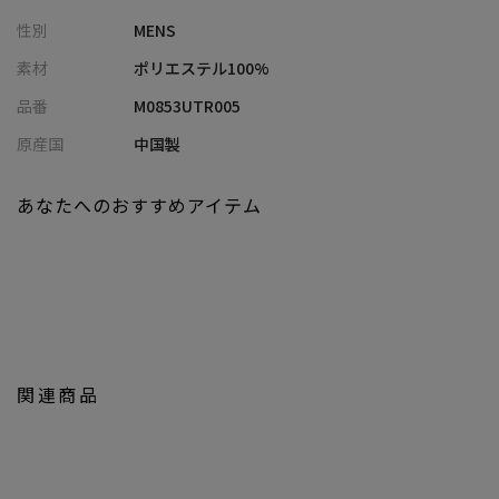
群
性別
MENS
【コーディネート提案】
素材
ポリエステル100%
・Tシャツやカットソーに羽織って、シンプルでも絵になる軽アウ
品番
M0853UTR005
ターに
・細身のパンツと合わせてすっきりと、ワイドパンツでリラック
原産国
中国製
ス感あるバランスも◎
・同系色でまとめたワントーンコーデで、素材のニュアンスを活
あなたへのおすすめアイテム
かすスタイリングに
・朝晩の気温差対策や、旅先・室内での軽羽織としてもおすすめ
・着心地の良さとデザイン性を兼ね備えた、1枚あると頼れる万能
カーデ
model:H182 size:L
関連商品