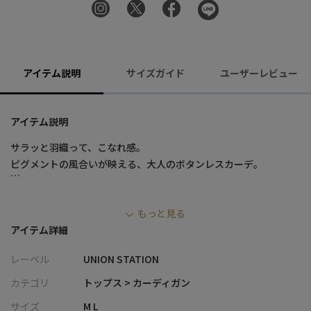
アイテム説明
サイズガイド
ユーザーレビュー
アイテム説明
サラッと羽織って、こなれ感。
ピグメントの風合いが映える、大人のボタンレスカーデ。
【特徴】
もっと見る
・ストレッチ性のあるポンチ素材にピグメント加工を施し、自然
アイテム詳細
なムラ感と風合いを演出
・ボタンレス仕様でサラッと羽織れる、抜け感のあるデザイン
レーベル
UNION STATION
・程よくルーズなシルエットが、リラックス感と今っぽさを両立
・フロントには利便性のあるポケット付きで、実用性も確保
カテゴリ
トップス > カーディガン
・黒、パープル、ベージュの落ち着いた3色展開で、着回し力も抜
サイズ
M L