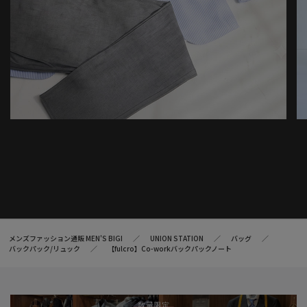
メンズファッション通販 MEN'S BIGI
UNION STATION
バッグ
バックパック/リュック
【fulcro】Co-workバックパックノート