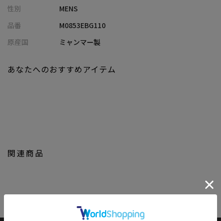
性別
MENS
ポケット：16
品番
M0853EBG110
ショルダー紐長さ：46-89cm
原産国
ミャンマー製
素材：ポリエステル
重さ：約880g
あなたへのおすすめアイテム
fulcrum for people
扉を機能させるために必要なパーツである“蝶番”。
蝶番のように「なにか」と「なにか」を繋げる。
影で支えることが私たちのポリシーです。
「ひと」と「そと」との支点となり、バッグを持つたびに、外の
世界が広がると信じています。
関連商品