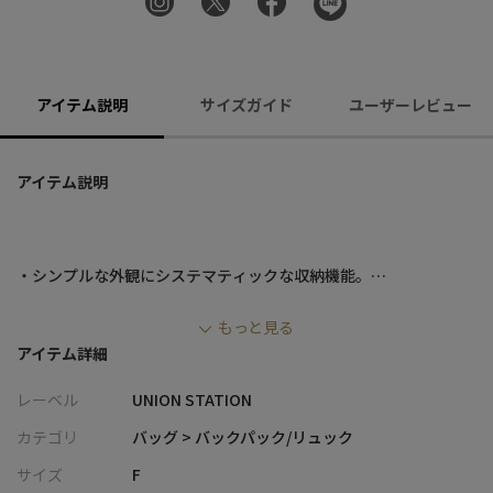
アイテム説明
サイズガイド
ユーザーレビュー
アイテム説明
・シンプルな外観にシステマティックな収納機能。
・仕事に最適化したダブルPC収納、ペンや名刺入れなどを必要な
もっと見る
時、簡単にすぐ取り出せる前面上部ポケットなど、ビジネスシー
アイテム詳細
ン全般をサポート。
・絶妙に使いやすい深さで広く使える上部ポケット
レーベル
UNION STATION
・カジュアルシーンでもビジネスシーンでも使えるシンプルなデ
ザイン
カテゴリ
バッグ > バックパック/リュック
サイズ
F
容量：17L