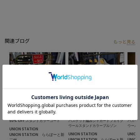
【UNION STATION/ ユニオンステーション】
「さりげない上品さ」をキーワードに大人に向けた、素材感と着
心地にこだわったアイテムを展開。
肩ひじを張らずに自分に合ったおしゃれを楽しめる、きれいめス
タイルを提案します。
関連ブログ
もっと
見る
私たちは服を通してみなさまの心が明るくなったりワクワクした
り、ささやかな高揚感を感じていただけるような”おしゃれ着”を
お届けします。
※屋外での撮影画像は光の加減で、実際の商品より明るく見える
場合が御座います。商品の色味は生地アップ・スタジオ撮影の画
像をご参考下さい。
※画像の商品はサンプルとなりますので実際の商品と仕様、加
工、サイズが若干異なる場合がございます。
2025.01.29
2024.11.25
2024.11
50% OFF スタンドカラーコート
バスケット編みジャガードフェイク
バスケ
ウールスタンドカラーブルゾン
ウール
UNION STATION
UNION STATION
UNION
UNION STATION ららぽーと新
UNION STATION ららぽーと新
UNIO