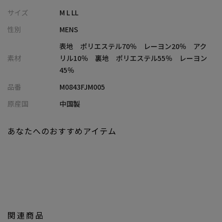
りありません。
サイズ
M L LL
またストレッチ性もあり、保温性も高く、虫食いもないため着心
性別
MENS
地・使い心地もほとんどウールと同じです。
化学的に作られた生地で、本物の羊の毛を使っているわけではな
表地 ポリエステル70％ レーヨン20％ アク
いのもポイント。動物保護の観点からウールを避けていた人で
素材
リル10％ 裏地 ポリエステル55％ レーヨン
も、手に取りやすい生地だと言えます。
45％
品番
M0843FJM005
【スタイリング】
秋～春先まで長いシーズンで活躍するアイテムです。
原産国
中国製
デニム、チノやスキニーなど細身のパンツはもちろん、
トレンドのワイドパンツと合わせることで旬な装いに。
あなたへのおすすめアイテム
シャツやニット類と合わせたキレイ目なコーディネートから、
パーカー等スウェットアイテムを用いたカジュアルなスタイリン
グなど、
コーディネートでクリーンな印象と適度な抜け感を兼ね備えた注
目アイテム。
さくっとお出かけの時や、デートなどで、落ち着いた印象を持た
せてくれます。
関連商品