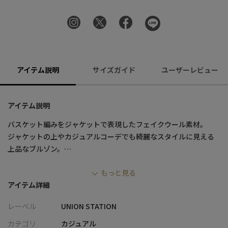
アイテム説明
サイズガイド
ユーザーレビュー
アイテム説明
バスケット編みをジャケットで表現したフェイクウール素材。
ジャケットの上やカジュアルコーデでも綺麗なスタイルに見える
上品なブルゾン。
スラックスや細身のパンツとの合わせが高見栄する大人な雰囲気
もっと見る
に。
アイテム詳細
【素材】
レーベル
UNION STATION
素材自体はポリエステルなのですが、長い毛足から短い毛足まで
あり、手触りもモコモコで柔らかく、見た目はウールと何ら変わ
カテゴリ
カジュアル