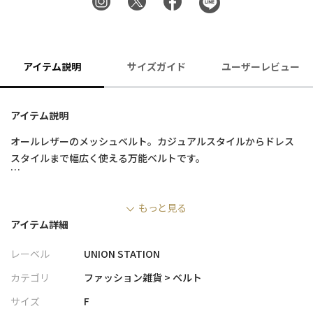
アイテム説明
サイズガイド
ユーザーレビュー
アイテム説明
オールレザーのメッシュベルト。カジュアルスタイルからドレス
スタイルまで幅広く使える万能ベルトです。
【UNION STATION/ ユニオンステーション】
もっと見る
「さりげない上品さ」をキーワードに大人に向けた、素材感と着
アイテム詳細
心地にこだわったアイテムを展開。
肩ひじを張らずに自分に合ったおしゃれを楽しめる、きれいめス
レーベル
UNION STATION
タイルを提案します。
私たちは服を通してみなさまの心が明るくなったりワクワクした
カテゴリ
ファッション雑貨 > ベルト
り、ささやかな高揚感を感じていただけるような”おしゃれ着”を
サイズ
F
お届けします。