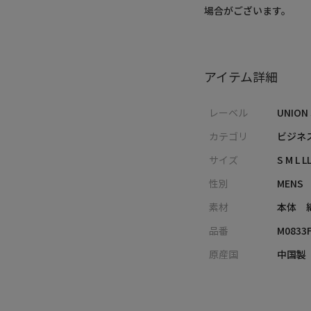
場合がございます。
アイテム詳細
レーベル
UNION
カテゴリ
ビジネ
サイズ
S M L L
性別
MENS
素材
本体 
品番
M0833F
原産国
中国製