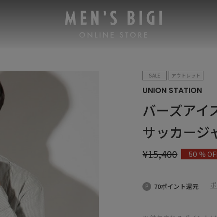
SALE
アウトレット
UNION STATION
バーズアイ
サッカージ
¥
15,400
% OF
50
ポ
70ポイント還元