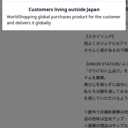
凹凸があるので、通気性
また、肌に触れる表面積
着ることができます。
衿端にワイヤーが入った
【スタイリング】
程よくカジュアルなアイ
きちんと感があるので綺
【UNION STATION
「さりげない上品さ」
テムを展開。
肩ひじを張らずに自分
私たちは服を通してみ
を感じていただけるよう
※屋外での撮影画像は光
品の色味は生地アップ
※画像の商品はサンプ