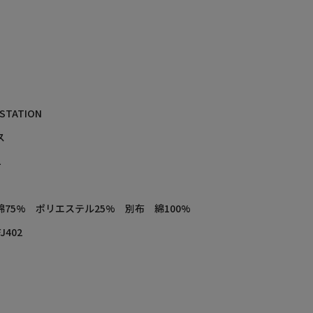
 STATION
ス
L
綿75% ポリエステル25% 別布 綿100%
J402