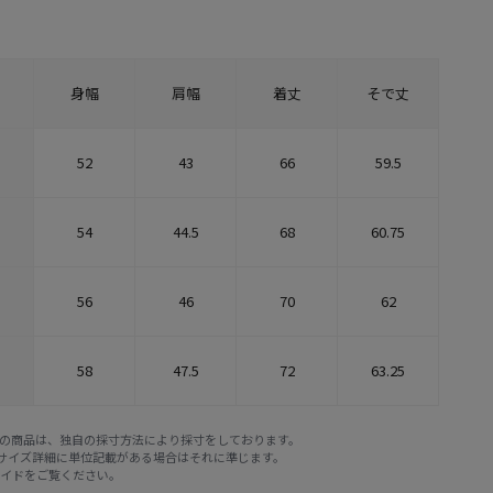
身幅
肩幅
着丈
そで丈
52
43
66
59.5
54
44.5
68
60.75
56
46
70
62
58
47.5
72
63.25
E STOREの商品は、独自の採寸方法により採寸をしております。
※サイズ詳細に単位記載がある場合はそれに準じます。
ガイド
をご覧ください。