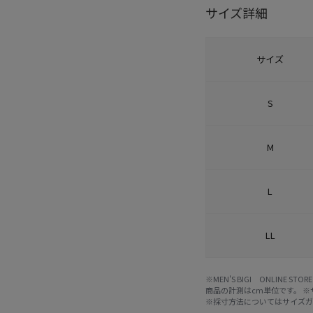
サイズ詳細
サイズ
S
M
L
LL
※MEN'S BIGI ONLIN
商品の計測はcm単位です。 
※採寸方法については
サイズ