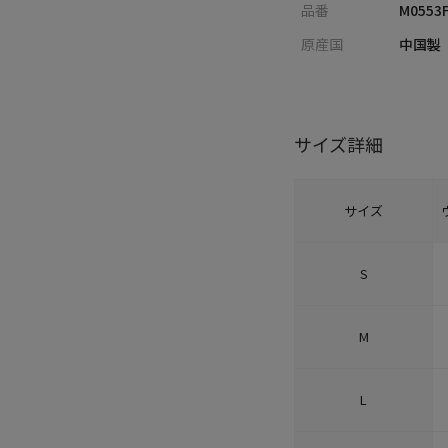
品番
M0553
原産国
中国製
サイズ詳細
サイズ
S
M
L