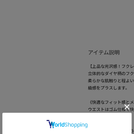
アイテム説明
【上品な光沢感！フク
立体的なダイヤ柄のフ
柔らかな肌触りと程よ
級感をプラスします。
《快適なフィット感と
ウエストはゴム仕様で
るシルエットに。
《幅広いスタイルに合う