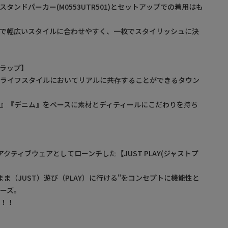
タンドパーカー(M0553UTR501)とセットアップでの着用はも
まで幅広いスタイルに合わせやすく、一枚でスタイリッシュに決
ルトラップ】
るライフスタイルにおいてリアルに共存することができるタウン
』『デニム』をベースに素材とディティールにこだわりを持ち
代的なアクティブウェアとしてローンチした【JUST PLAY(ジャストプ
ま（JUST）遊び（PLAY）に行ける"をコンセプトに機能性と
ーズ。
べ！！
】