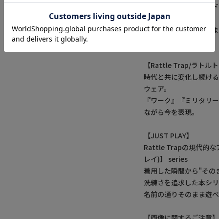
ダイヤフクレジャガードス
ちろん、
カジュアルからモード
まるアイテムです。
【Rattle Trap/ラト
時代と共に変化し続け
ウェア。
『ワーク』『ミリタリー
ながら今を表現。
【JUST PLAY】
Rattle Trapの現
レイ)】 series
着用した瞬間から"そのま
洗練さを追求した本シリ
名前の通りそのまま遊
【画像に関するご注意