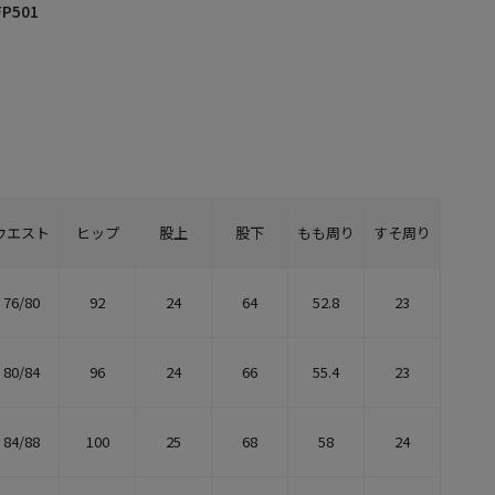
FP501
ウエスト
ヒップ
股上
股下
もも周り
すそ周り
76/80
92
24
64
52.8
23
80/84
96
24
66
55.4
23
84/88
100
25
68
58
24