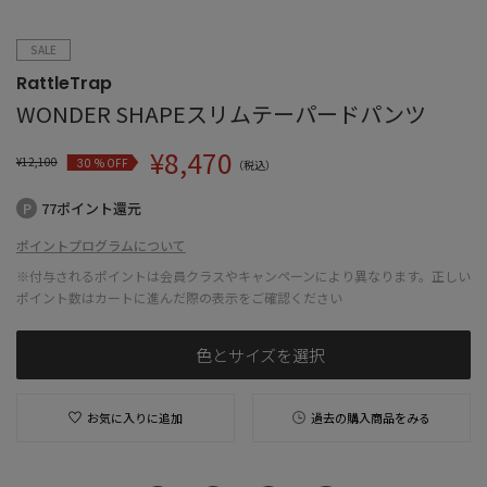
SALE
RattleTrap
WONDER SHAPEスリムテーパードパンツ
¥
8,470
¥
12,100
% OFF
30
（税込）
77ポイント還元
ポイントプログラムについて
※付与されるポイントは会員クラスやキャンペーンにより異なります。正しい
ポイント数はカートに進んだ際の表示をご確認ください
色とサイズを選択
お気に入りに追加
過去の購入商品をみる