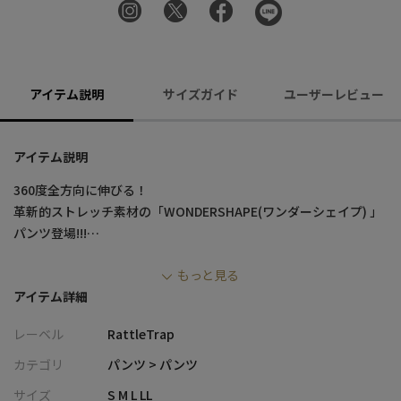
アイテム説明
サイズガイド
ユーザーレビュー
アイテム説明
360度全方向に伸びる！
革新的ストレッチ素材の「WONDERSHAPE(ワンダーシェイプ) 」
パンツ登場!!!
もっと見る
「WONDERSHAPE(ワンダーシェイプ)」は、布帛ツイルの見た目
アイテム詳細
ながら、
カットソーのような素材で、縦・横・斜め、どの方向でも360度伸
レーベル
RattleTrap
縮する革新的なストレッチ性！
カテゴリ
パンツ > パンツ
型崩れしにくい生地感と優れた伸縮回復性を備えている新型パン
サイズ
S M L LL