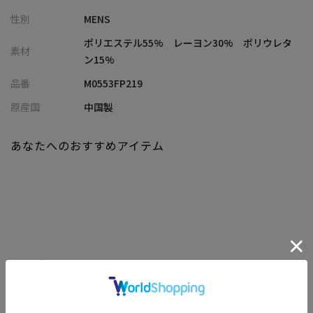
ツです。
性別
MENS
従来のストレッチ素材とはひと味違った伸縮性があり、抜群のフ
ポリエステル55% レーヨン30% ポリウレタ
素材
ィット感があり、
ン15%
身体の動きに追従しやすく、着用時の快適さが向上！
品番
M0553FP219
伸縮回復性に優れており、いつでも美しいスキニーシルエットを
原産国
中国製
保つことができます。
あなたへのおすすめアイテム
脚をすっきりと見せるスキニーテーパードシルエット。
スレンダーなラインを作り出し、洗練された大人の雰囲気を演出
してくれます。
シンプルなデザインかつ多彩なカラーバリエーションなので汎用
性が高く、様々なシーンで活躍！
カジュアルなスタイルはもちろんのこと
関連商品
ジャケットと合わせたビジネスシーンから、ゴルフでのシーンま
で幅広いスタイリングに対応できます。