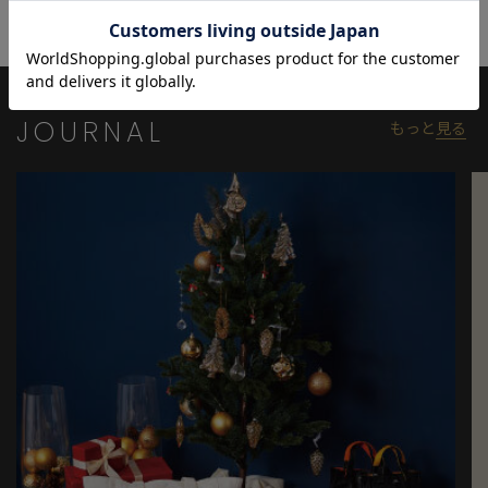
快適な着用感と美しいシルエットの新型パンツは今シーズンのマ
ストハブアイテムです♪
履き心地を追求した新型パンツを是非お試しください！
【Rattle Trap/ラトルトラップ】
JOURNAL
もっと
見る
時代と共に変化し続けるライフスタイルにおいてリアルに共存す
ることができるタウンウェア。
『ワーク』『ミリタリー』『デニム』をベースに素材とディティ
ールにこだわりを持ちながら今を表現。
【画像に関するご注意】
※画像はサンプルです。仕様が変更になることがありますのであ
らかじめご了承ください。
※商品の色味につきまして、お客様のお使いのPCのモニター環
境、設定により実際のカラーと画像の色味が違って見える場合が
御座います。予めご了承の上、ご注文下さい。
※屋外での撮影画像は光の加減で、実際の商品より明るく見える
場合が御座います。商品の色味は生地アップ・スタジオ撮影の画
像をご参考下さい。