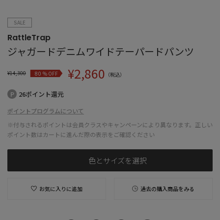
SALE
RattleTrap
ジャガードデニムワイドテーパードパンツ
¥
2,860
¥
14,300
% OFF
80
（税込）
26ポイント還元
ポイントプログラムについて
※付与されるポイントは会員クラスやキャンペーンにより異なります。正しい
ポイント数はカートに進んだ際の表示をご確認ください
色とサイズを選択
お気に入りに追加
過去の購入商品をみる