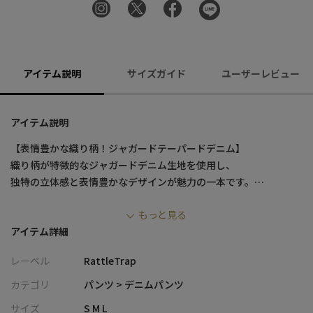
アイテム説明
サイズガイド
ユーザーレビュー
アイテム説明
【表情豊かな織り柄！ジャガードテーパードデニム】
織り柄が特徴的なジャガードデニム生地を使用し、
独特の立体感と表情豊かなデザインが魅力の一本です。
ワイドシルエットながら裾に向かって細くなるテーパードライン
もっと見る
で、
アイテム詳細
ルーズすぎずすっきりとした印象に仕上げました。
レーベル
RattleTrap
《上品さとこなれ感を両立》
カジュアルなデニムながらも上品さを兼ね備え、
カテゴリ
パンツ > デニムパンツ
シンプルなトップスと合わせるだけでこなれ感のあるスタイルが
サイズ
S M L