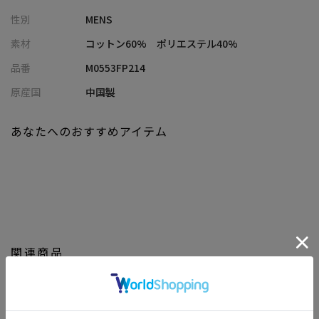
完成します。
性別
MENS
《個性派デニム》
素材
コットン60% ポリエステル40%
季節を問わず活躍する、個性派デニムパンツです。
品番
M0553FP214
【Rattle Trap/ラトルトラップ】
原産国
中国製
時代と共に変化し続けるライフスタイルにおいてリアルに共存す
ることができるタウンウェア。
あなたへのおすすめアイテム
『ワーク』『ミリタリー』『デニム』をベースに素材とディティ
ールにこだわりを持ちながら今を表現。
【画像に関するご注意】
※画像はサンプルです。仕様が変更になることがありますのであ
らかじめご了承ください。
※商品の色味につきまして、お客様のお使いのPCのモニター環
関連商品
境、設定により実際のカラーと画像の色味が違って見える場合が
御座います。予めご了承の上、ご注文下さい。
※屋外での撮影画像は光の加減で、実際の商品より明るく見える
場合が御座います。商品の色味は生地アップ・スタジオ撮影の画