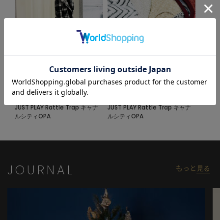
2025.01.28
2024.11.10
オススメ、セール品特集！
単品着でもお洒落、ニット特集！
RattleTrap
RattleTrap
JUST PLAY Rattle Trap キャナ
JUST PLAY Rattle Trap キャナ
ルシティOPA
ルシティOPA
JOURNAL
もっと
見る