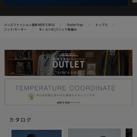
メンズファッション通販 MEN'S BIGI
RattleTrap
トップス
ニット/セーター
モール×AC/Cニット畦編み
カタログ