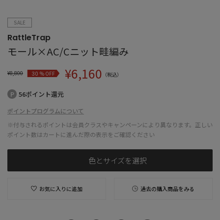
SALE
RattleTrap
モール×AC/Cニット畦編み
¥
6,160
¥
8,800
% OFF
30
（税込）
56ポイント還元
ポイントプログラムについて
※付与されるポイントは会員クラスやキャンペーンにより異なります。正しい
ポイント数はカートに進んだ際の表示をご確認ください
色とサイズを選択
お気に入りに追加
過去の購入商品をみる