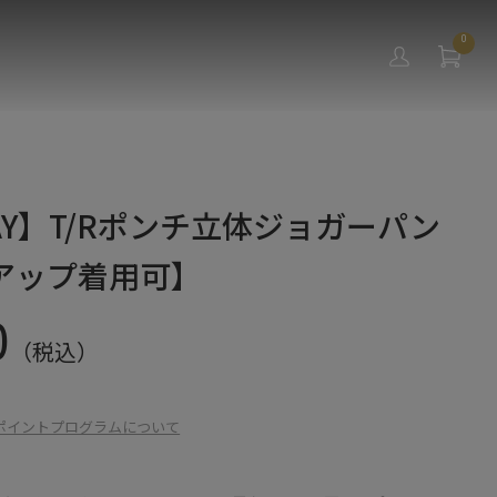
0
PLAY】T/Rポンチ立体ジョガーパン
アップ着用可】
0
（税込）
ポイントプログラムについて