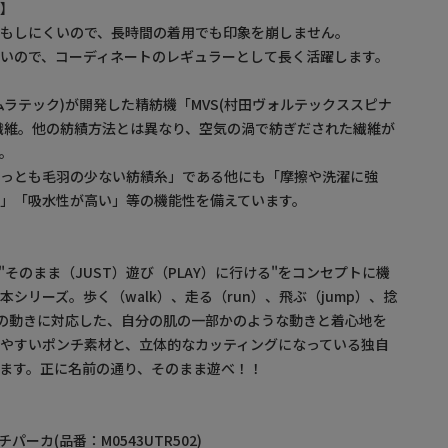
性】
もしにくいので、長時間の着用でも印象を崩しません。
いので、コーディネートのレギュラーとして長く活躍します。
ムラテック)が開発した精紡機「MVS(村田ヴォルテックススピナ
繊維。他の紡績方法とは異なり、空気の渦で紡ぎだされた繊維が
。
もっとも毛羽の少ない紡績糸」である他にも「摩擦や洗濯に強
」「吸水性が高い」等の機能性を備えています。
から"そのまま（JUST）遊び（PLAY）に行ける"をコンセプトに機
シリーズ。歩く（walk）、走る（run）、飛ぶ（jump）、捻
な人の動きに対応した、自分の肌の一部かのような動きと着心地を
やすいポンチ素材と、立体的なカッティングになっている独自
ます。正に名前の通り、そのまま遊べ！！
ンチパーカ(品番：M0543UTR502)