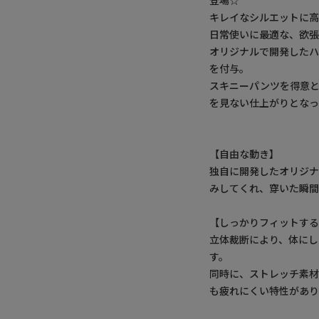
登場☆
キレイなシルエットに
日常使いに最適な、欲
オリジナルで開発したハ
を付与。
スキニーパンツを得意とす
を見ない仕上がりとなっ
【自由な動き】
独自に開発したオリジナ
みしてくれ、穿いた瞬間
【しっかりフィットす
立体裁断により、体に
す。
同時に、ストレッチ素
も疲れにくい特性があり