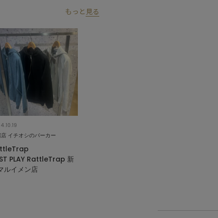
もっと
見る
4.10.19
宿店 イチオシのパーカー
ttleTrap
ST PLAY RattleTrap 新
マルイメン店