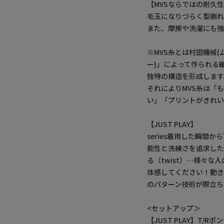
【MVSならではの耐久
毛玉になりづらく型崩れ
また、摩擦や洗濯にも強
※MVS糸とは村田機械(
ー)」によって作られる
独特の構造を形成します
それによりMVS糸は「
い」「プリントがきれい
【JUST PLAY】
series着用した瞬間
能性と洗練さを追求した本
る（twist）…様々
体感してください！動き
のパターン技術が際立ち
<セットアップ＞
【JUST PLAY】T/Rポ