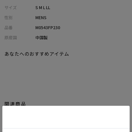
様性を持ち合わせたデザインです。
サイズ
S M L LL
リラックス感をプラスし程よいゆとりのあるｻｲｽﾞ感です。
性別
MENS
ウエスト幅に比べ渡り幅から裾幅にかけてすっきりとしたシルエ
ットです。
品番
M0543FP230
ナイロンアウター、ダウン等のスポーティーなスタイルはもちろ
原産国
中国製
ん、
ジャケット，ニット等コンサバなスタイルにも合うボトムです。
あなたへのおすすめアイテム
レザージャケットとの相性も抜群です。
幅広いスタイリングに合わせやすいカラー展開。
季節感を表現したアイテムで秋口のコーディネートに最適な1枚で
す。
関連商品
【画像に関するご注意】
※画像はサンプルです。仕様が変更になることがありますのであ
らかじめご了承ください。
※商品の色味につきまして、お客様のお使いのPCのモニター環