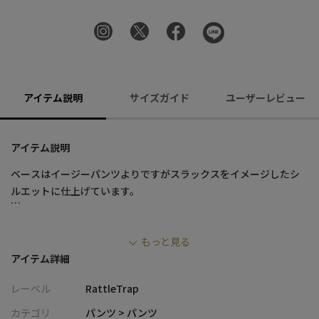
アイテム説明
サイズガイド
ユーザーレビュー
アイテム説明
ベースはイージーパンツよりですがスラックスをイメージしたシ
ルエットに仕上げています。
生地感にやや光沢感があるベロア素材を使用。カルゼジャージを
もっと見る
使用している為モチっとした肉感のある生地です。
アイテム詳細
表面はジャガード織のような生地感、裏面はジャージー素材にな
っていて、ストレッチ性もあるので着心地が良いです。
レーベル
RattleTrap
見方によってはジャージー系またはスラックスとしても見える多
カテゴリ
パンツ > パンツ