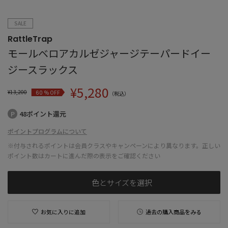
SALE
RattleTrap
モールベロアカルゼジャージテーパードイー
ジースラックス
¥
5,280
¥
13,200
% OFF
60
（税込）
48ポイント還元
ポイントプログラムについて
※付与されるポイントは会員クラスやキャンペーンにより異なります。正しい
ポイント数はカートに進んだ際の表示をご確認ください
色とサイズを選択
お気に入りに追加
過去の購入商品をみる