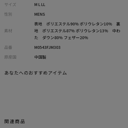
ダウン80%フェザー20％の高品質なリアルダウンを使用し、ラグ
サイズ
M L LL
ジュアリーと本格仕様の両立を可能にしたダウンブルゾン。
性別
MENS
表面には光沢があり、ツヤのある素材感が特徴です。
表地 ポリエステル90% ポリウレタン10% 裏
-style-
素材
地 ポリエステル87% ポリウレタン13% 中わ
着ぶくれせず、すっきりと着られ、コーデの組みやすさもポイン
た ダウン80% フェザー20%
ト。ダウンでありながらスマートなシルエットを実現しました。
品番
M0543FJM303
機能性とデザイン性を両立したアーバンアウトドアスタイルで、
タウンからアウトドアまでシームレスに活躍します。
原産国
中国製
ーーブランド、シリーズ紹介ーー
あなたへのおすすめアイテム
【1PIU1UGUALE3 RELAX】(ウノ ピゥ ウノ ウグァーレ トレ リラッ
クス)
"極上の普段着"としてファッショニスタに愛されてやまない、
1PIU1UGUALE3 RELAX
"至高" "究極"への挑戦を胸にデザイナー自らが厳選し、着る者に
高揚と感動を齎す"一着入魂"された作品で知られる
1PIU1UGUALE3のカジュアルウェアラインである。
関連商品
服の価値を知る玄人からこそ絶対的な支持を受ける、リラックス