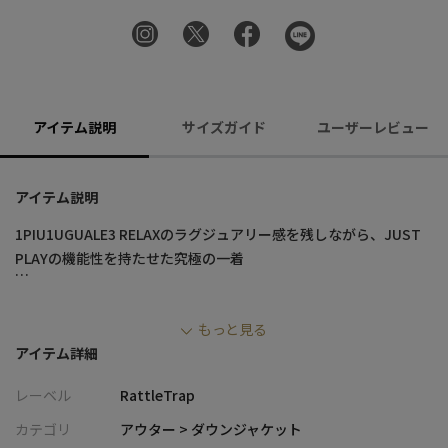
アイテム説明
サイズガイド
ユーザーレビュー
アイテム説明
1PIU1UGUALE3 RELAXのラグジュアリー感を残しながら、JUST
PLAYの機能性を持たせた究極の一着
防風・透湿・撥水に優れたWater Plroof logo zipスタンドダウン
もっと見る
ブルゾン
アイテム詳細
ファスナーの前立て部分には1PIU1GUALE3 RELAX人気の筆記体ロ
ゴを配置し、スタイリングにインパクトを
レーベル
RattleTrap
-fabric-
カテゴリ
アウター > ダウンジャケット