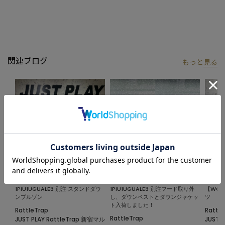
ラインならではの"究極の着心地"を是非体感してほしい。
【JUST PLAY】
Rattle Trapの現代的なアクティブウェアとしてローンチした
JUST PLAY(ジャストプレイ) series
関連ブログ
もっと
見る
着用した瞬間から"そのまま（JUST）遊び（PLAY）に行ける"を
コンセプトに機能性と洗練さを追求した本シリーズ。
名前の通りそのまま遊べ！！
【画像に関するご注意】
※画像はサンプルです。仕様が変更になることがありますのであ
らかじめご了承ください。
※商品の色味につきまして、お客様のお使いのPCのモニター環
境、設定により実際のカラーと画像の色味が違って見える場合が
御座います。予めご了承の上、ご注文下さい。
2024.11.08
2024.10.23
2024.1
※屋外での撮影画像は光の加減で、実際の商品より明るく見える
1PIU1UGUALE3 別注 スタンドダウ
1PIU1UGUALE3 別注フード取り外
【WON
場合が御座います。商品の色味は生地アップ・スタジオ撮影の画
ンブルゾン
し、ダウンベストとダウンジャケッ
ツ
ト入荷しました！
像をご参考下さい。
RattleTrap
Rattle
RattleTrap
JUST PLAY RattleTrap 新宿マル
JUST 