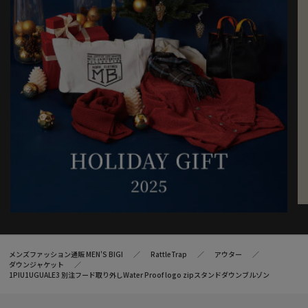
メンズファッション通販 MEN'S BIGI
RattleTrap
アウター
ダウンジャケット
1PIU1UGUALE3 別注フード取り外しWater Proof logo zipスタンドダウンブルゾン