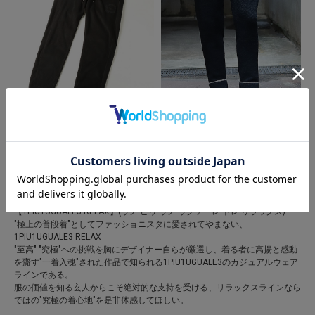
RattleTrap
RattleTrap
【1PIU1UGUALE3 RELAX × JUST
【1PIU1UGUALE3 RELAX × JUST
PLAY】POLARTEC FLEECE PANTS
PLAY 】LOGO KNIT LONG PANTS
￥9,500
￥12,000
【1PIU1UGUALE3 RELAX】(ウノ ピゥ ウノ ウグァーレ トレ リラックス)
"極上の普段着"としてファッショニスタに愛されてやまない、
1PIU1UGUALE3 RELAX
"至高" "究極"への挑戦を胸にデザイナー自らが厳選し、着る者に高揚と感動
を齎す"一着入魂"された作品で知られる1PIU1UGUALE3のカジュアルウェア
ラインである。
服の価値を知る玄人からこそ絶対的な支持を受ける、リラックスラインなら
ではの"究極の着心地"を是非体感してほしい。