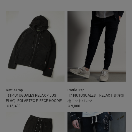
RattleTrap
RattleTrap
【1PIU1UGUALE3 RELAX × JUST
【1PIU1UGUALE3 RELAX】別注梨
PLAY】POLARTEC FLEECE HOODIE
地ニットパンツ
￥15,400
￥9,000