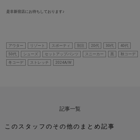
是非新宿店にお待ちしております♪
アウター
リゾート
スポーティ
別注
20代
30代
40代
50代
シューズ
セットアップパンツ
スニーカー
黒
秋コーデ
冬コーデ
ストレッチ
2024A/W
記事一覧
このスタッフのその他のまとめ記事