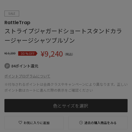
SALE
RattleTrap
ストライプジャガードショートスタンドカラ
ージャージシャツブルゾン
¥
9,240
¥
13,200
% OFF
30
（税込）
84ポイント還元
ポイントプログラムについて
※付与されるポイントは会員クラスやキャンペーンにより異なります。正しい
ポイント数はカートに進んだ際の表示をご確認ください
色とサイズを選択
お気に入りに追加
過去の購入商品をみる