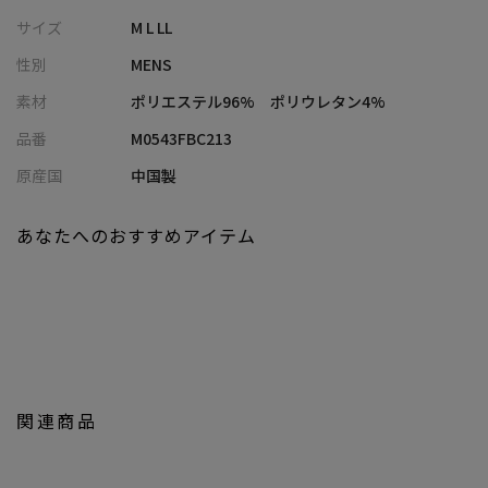
ボタンを閉めて一枚でも着こなせます。
サイズ
M L LL
性別
MENS
※画像はサンプルです。仕様が変更になることがありますのであ
らかじめご了承ください。
素材
ポリエステル96% ポリウレタン4%
※商品の色味につきまして、お客様のお使いのPCのモニター環
品番
M0543FBC213
境、設定により実際のカラーと画像の色味が違って見える場合が
あります。予めご了承の上、ご注文ください。
原産国
中国製
※屋外での撮影画像は光の加減で、実際の商品より明るく見える
場合があります。商品の色味は生地アップ・スタジオ撮影の画像
あなたへのおすすめアイテム
をご参考ください。
※ご注文いただいた予約商品のお届け時期の確認は、注文履歴ペ
ージより行えます。
関連商品