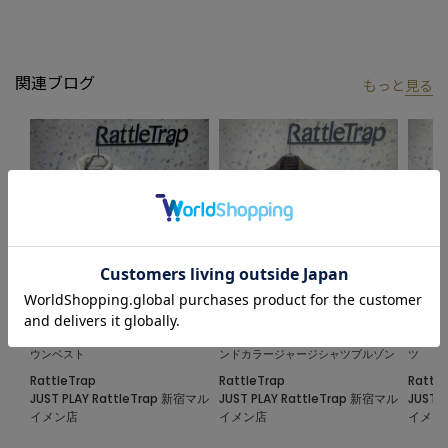
関連ブログ
もっと
見る
2024.11.08
2024.10.24
2024.1
イントレチャートスタンドカラーダ
ストライプジャガードショートスタ
【WON
ウンベスト
ンドカラージャージシャツブルゾン
ツ
RattleTrap
RattleTrap
Rattle
JUST PLAY RattleTrap 新宿マル
JUST PLAY RattleTrap 新宿マル
JUST 
イメン店
イメン店
イメン