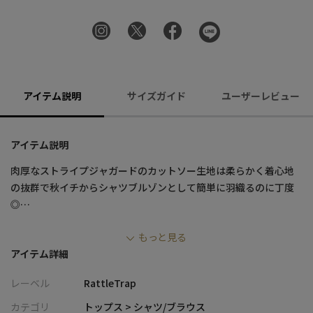
アイテム説明
サイズガイド
ユーザーレビュー
アイテム説明
肉厚なストライプジャガードのカットソー生地は柔らかく着心地
の抜群で秋イチからシャツブルゾンとして簡単に羽織るのに丁度
◎
若干白ちゃけた色目は優しくも有りチビ衿と黒のパールドットボ
もっと見る
タンが男らしさも感じるシャツブルゾン。この秋冬の万能シャ
アイテム詳細
ツ。
レーベル
RattleTrap
Tシャツやタンクトップの上に羽織りしたレイヤードスタイルはも
ちろんのこと、
カテゴリ
トップス > シャツ/ブラウス