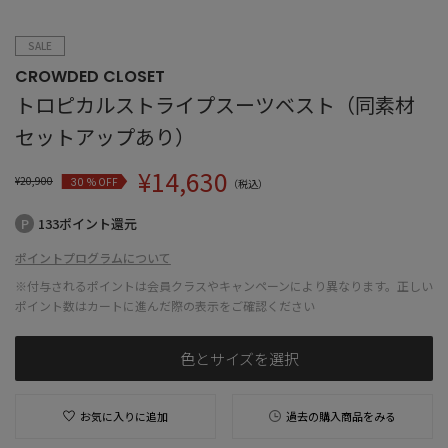
SALE
CROWDED CLOSET
トロピカルストライプスーツベスト（同素材
セットアップあり）
¥
14,630
¥
20,900
% OFF
30
（税込）
133ポイント還元
ポイントプログラムについて
※付与されるポイントは会員クラスやキャンペーンにより異なります。正しい
ポイント数はカートに進んだ際の表示をご確認ください
色とサイズを選択
お気に入りに追加
過去の購入商品をみる