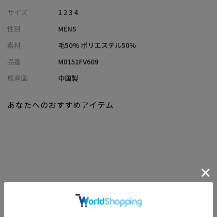
サイズ
1 2 3 4
【スリーピース対応】
性別
MENS
同柄、同素材のスーツセットアップをご用意しております。
スリーピースでの着用はもちろん、お手持ちのスーツと合わせて
素材
毛50% ポリエステル50%
も◎。
品番
M0151FV609
メーカー品番：M0151FT609、M0151FT601
原産国
中国製
入学式/卒業式/成人式/同窓会/披露宴/パーティー/会食といった華
やかな場面や、授業参観/演奏会/式典といったフォーマルな場面、
あなたへのおすすめアイテム
ビジネスシーン、カジュアルなスタイルまで幅広いシーンでご着
用いただけます。
【モデル】
身長:185cm 胸囲:91cm ウエスト:70cm ヒップ:95 着用サイズ:3(L)
※照明・光の加減、PCやスマートフォンなどの環境により、製品
関連商品
と画像のカラーの見え方が異なる場合がございます。
※画像はサンプルのため、色味やサイズ等の仕様が変更になる場
合がございます。