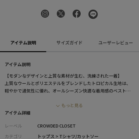
アイテム説明
サイズガイド
ユーザーレビュー
アイテム説明
【モダンなデザインと上質な素材が生む、洗練された一着】
上質なウールとポリエステルをブレンドしたトロピカル生地は、
軽やかで通気性に優れ、オールシーズン快適な着用感のベストで
す
もっと見る
スリムなラインと、ウールポリエステルのトロピカル(薄手の平織
アイテム詳細
り)でエレガントな男性を連想させます。
生地に施されたクラシカルなストライプ柄は、高級感と洗練され
レーベル
CROWDED CLOSET
た雰囲気を演出し、ビジネスやフォーマルなシーンでの信頼感を
高めます。
カテゴリ
トップス > Tシャツ/カットソー