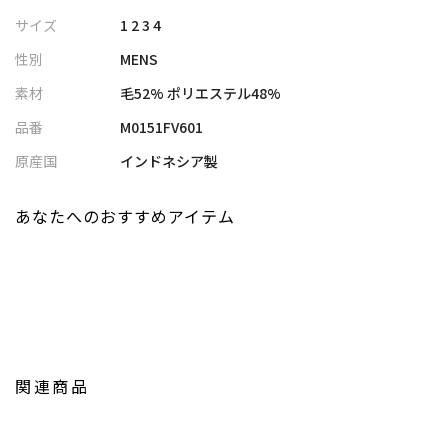
メーカー品番：M0151FT601
サイズ
1 2 3 4
性別
MENS
入学式/卒業式/成人式/同窓会/披露宴/パーティー/会食といった華
やかな場面や、授業参観/演奏会/式典といったフォーマルな場面、
素材
毛52% ポリエステル48%
ビジネスシーン、カジュアルなスタイルまで幅広いシーンでご着
品番
M0151FV601
用いただけます。
原産国
インドネシア製
【モデル】
身長180cm バスト87.5cm ウエスト74cm ヒップ90cm 着用
あなたへのおすすめアイテム
サイズ：03（L）
※照明・光の加減、PCやスマートフォンなどの環境により、製品
と画像のカラーの見え方が異なる場合がございます。
※画像はサンプルのため、色味やサイズ等の仕様が変更になる場
合がございます。
※サイズは弊社規定の採寸によって記載しておりますが、若干の
関連商品
個体差が生じる場合がございます。