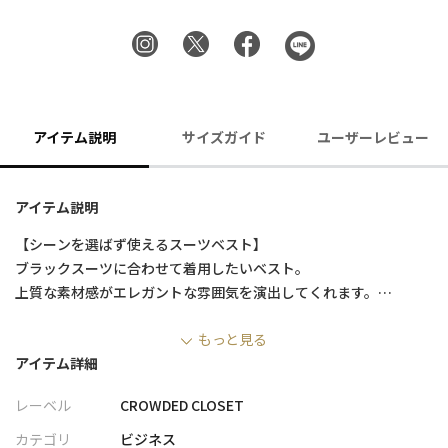
アイテム説明
サイズガイド
ユーザーレビュー
アイテム説明
【シーンを選ばず使えるスーツベスト】
ブラックスーツに合わせて着用したいベスト。
上質な素材感がエレガントな雰囲気を演出してくれます。
スリーピースで着用することでより洗練された印象に。
もっと見る
アイテム詳細
【スリーピース対応】
同柄、同素材のスーツセットアップをご用意しております。
レーベル
CROWDED CLOSET
スリーピースでの着用はもちろん、お手持ちのスーツと合わせて
も◎。
カテゴリ
ビジネス