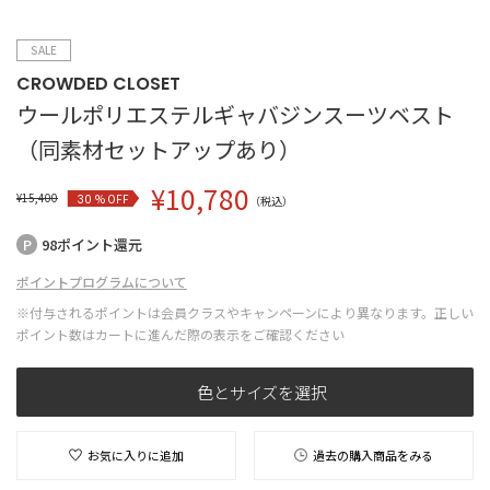
SALE
CROWDED CLOSET
ウールポリエステルギャバジンスーツベスト
（同素材セットアップあり）
¥
10,780
¥
15,400
% OFF
30
（税込）
98ポイント還元
ポイントプログラムについて
※付与されるポイントは会員クラスやキャンペーンにより異なります。正しい
ポイント数はカートに進んだ際の表示をご確認ください
色とサイズを選択
お気に入りに追加
過去の購入商品をみる