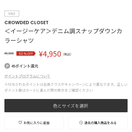
SALE
CROWDED CLOSET
＜イージーケア＞デニム調スナップダウンカ
ラーシャツ
¥
4,950
¥
9,900
% OFF
50
（税込）
45ポイント還元
ポイントプログラムについて
※付与されるポイントは会員クラスやキャンペーンにより異なります。正しい
ポイント数はカートに進んだ際の表示をご確認ください
色とサイズを選択
お気に入りに追加
過去の購入商品をみる