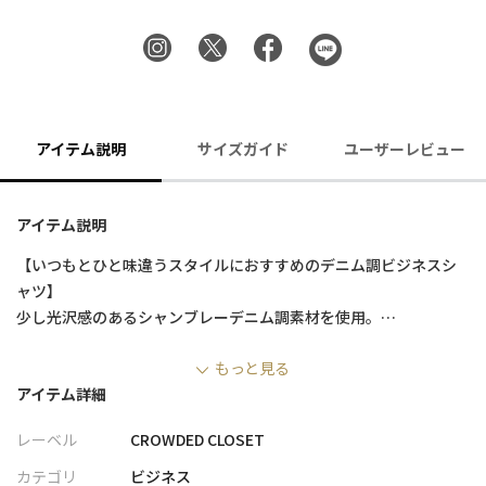
アイテム説明
サイズガイド
ユーザーレビュー
アイテム説明
【いつもとひと味違うスタイルにおすすめのデニム調ビジネスシ
ャツ】
少し光沢感のあるシャンブレーデニム調素材を使用。
デニム調でありながら光沢感が加わることで大人な雰囲気とドレ
もっと見る
ス感を演出しています。
アイテム詳細
スーツやジャケットとのコーディネートはもちろん、カジュアル
なアイテムとの相性も抜群です。
レーベル
CROWDED CLOSET
お手入れが楽に済むイージーケアも嬉しいポイント。
カテゴリ
ビジネス