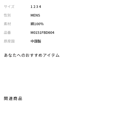
【デザイン】
サイズ
1 2 3 4
レギュラーカラーでありながら、ノーネクタイでも使えるようス
性別
MENS
ナップボタンで留めるスナップダウン仕様。
ヨーク裏、カフス裏、脇ピースに施された別生地もアクセント
素材
綿100％
に。
品番
M0151FBD604
身頃にはウエストに絞りを入れ、細身でスタイリッシュなシルエ
ットに仕上げました。
原産国
中国製
【モデル】
あなたへのおすすめアイテム
身長180cm バスト87.5cm ウエスト74cm ヒップ90cm 着用
サイズ：03（L）
※照明・光の加減、PCやスマートフォンなどの環境により、製品
と画像のカラーの見え方が異なる場合がございます。
※画像はサンプルのため、色味やサイズ等の仕様が変更になる場
合がございます。
関連商品
※サイズは弊社規定の採寸によって記載しておりますが、若干の
個体差が生じる場合がございます。