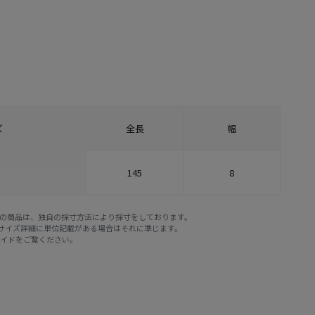
ズ
全長
幅
145
8
E STOREの商品は、独自の採寸方法により採寸をしております。
※サイズ詳細に単位記載がある場合はそれに準じます。
ガイド
をご覧ください。