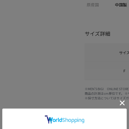
原産国
中国製
サイズ詳細
サイ
F
※MEN'S BIGI ONLIN
商品の計測はcm単位です。 
※採寸方法については
サイズ