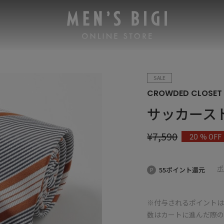
SALE
CROWDED CLOSET
サッカース
¥
7,590
% OFF
20
ポ
55ポイント還元
※付与されるポイントは
数はカートに進んだ際